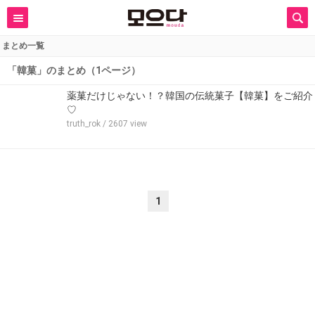
まとめ一覧
「韓菓」のまとめ（1ページ）
薬菓だけじゃない！？韓国の伝統菓子【韓菓】をご紹介
♡
truth_rok
/ 2607 view
1