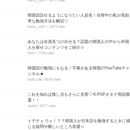
hanu__ru01
/ 3617 view
韓国語話せるようになりたい人必見！在韓中の私が高効
率な勉強方法を解説♡
hanu__ru01
/ 2479 view
あなたは全員見つけ出せる？話題の韓国人の中から外国
人を探せコンテンツをご紹介☆
tomi
/ 1766 view
韓国語の勉強にもなる！字幕がある韓国のYouTubeチャ
ンネル★
truth_rok
/ 5039 view
これを知れば推し活もさらに充実♡ K-POPオタク用語⑩
選！！
sadal
/ 5677 view
トデチェ ウェ！？？韓国人が日本語を勉強するときに感
じる疑問や難しいところ⑥選☆