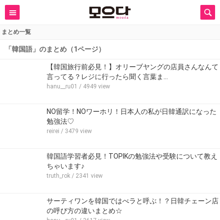
まとめ一覧
「韓国語」のまとめ（1ページ）
【韓国旅行前必見！】オリーブヤングの店員さんなんて
言ってる？レジに行ったら聞く言葉ま…
hanu__ru01
/ 4949 view
NO留学！NOワーホリ！日本人の私が日韓通訳になった
勉強法♡
reirei
/ 3479 view
韓国語学習者必見！TOPIKの勉強法や受験について教え
ちゃいます♪
truth_rok
/ 2341 view
サーティワンを韓国ではべラと呼ぶ！？日韓チェーン店
の呼び方の違いまとめ☆