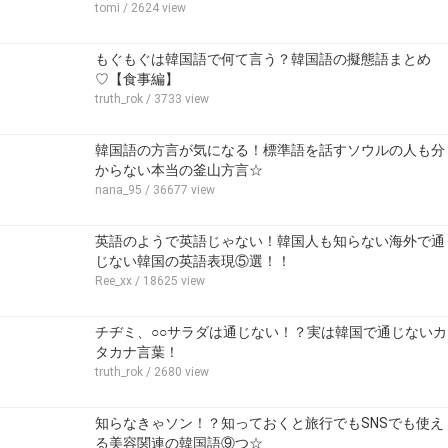
tomi
/ 2624 view
もぐもぐは韓国語で何て言う？韓国語の擬態語まとめ
♡【食事編】
truth_rok
/ 3733 view
韓国語の方言が気になる！標準語を話すソウルの人も分
からない本当の釜山方言☆
nana_95
/ 36677 view
英語のようで英語じゃない！韓国人も知らない海外で通
じない韓国の英語表現⑤選！！
Ree_xx
/ 18625 view
チヂミ、○○サラダは通じない！？実は韓国で通じないカ
タカナ言葉！
truth_rok
/ 2680 view
知らなきゃソン！？知っておくと旅行でもSNSでも使え
る美容関連の韓国語⑨つ☆