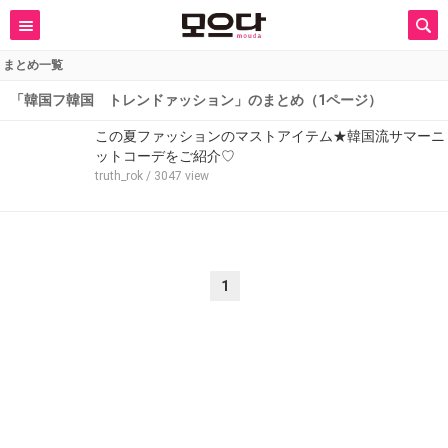
まとめ一覧
「韓国フ韓国 トレンドァッション」のまとめ（1ページ）
この夏ファッションのマストアイテム★韓国流サマーニ
ットコーデをご紹介♡
truth_rok
/ 3047 view
1