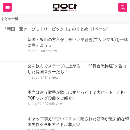
まとめ一覧
「韓国 驚き びっくり ビックリ」のまとめ（1ページ）
韓国・釜山の方言が可愛い♡부산말(プサンマル)を一緒
に覚えよう☆
min
/ 116872 view
薬を飲んでステージに上がる…！？”舞台恐怖症”を告白
した韓国スターたち！
rinapp
/ 34148 view
本当は違う歌手が歌うはずだった！？大ヒットしたK-
POPソング⑩曲をご紹介♪
タルギ♡
/ 32448 view
ギャップ萌え♡甘いマスクに隠された筋肉が魅力的な韓
国男性K-POPアイドル⑥人♡