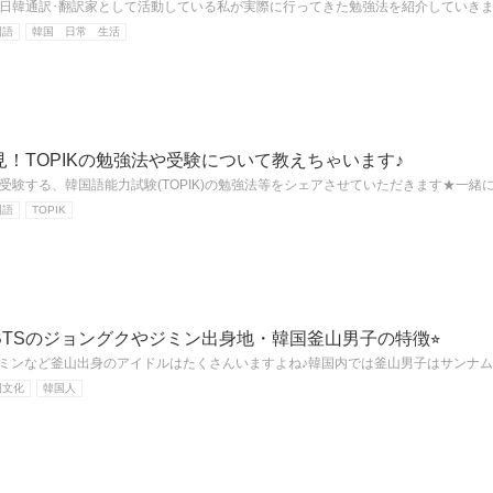
日韓通訳･翻訳家として活動している私が実際に行ってきた勉強法を紹介していき
国語
韓国 日常 生活
！TOPIKの勉強法や受験について教えちゃいます♪
受験する、韓国語能力試験(TOPIK)の勉強法等をシェアさせていただきます★一緒
国語
TOPIK
TSのジョングクやジミン出身地・韓国釜山男子の特徴⭐︎
ジミンなど釜山出身のアイドルはたくさんいますよね♪韓国内では釜山男子はサンナ
国文化
韓国人