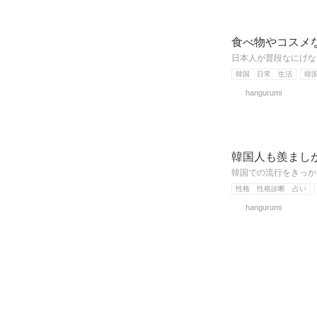
食べ物やコスメ
日本人が普段なにげな
韓国 日常 生活
韓
hangurumi
韓国人も羨まし
韓国での流行をきっか
性格 性格診断 占い
hangurumi