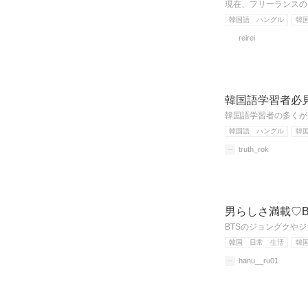
現在、フリーランスの
韓国語 ハングル
韓
reirei
韓国語学習者必見
韓国語学習者の多くが
韓国語 ハングル
韓
truth_rok
男らしさ満載♡B
BTSのジョングクや
韓国 日常 生活
韓
hanu__ru01