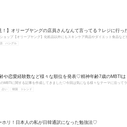
見！】オリーブヤングの店員さんなんて言ってる？レジに行っ
ショップ【オリーブヤング】化粧品以外にもスキンケア商品やダイエット食品など
語 ハングル
年齢や恋愛経験数など様々な順位を発表♡精神年齢7歳のMBTIは
沢山のMBTIに関する記事を作成してきました♡今回は気になる様々なテーマに沿って
 占い
韓国 トレンド
ワーホリ！日本人の私が日韓通訳になった勉強法♡