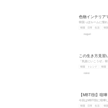
色物インテリア
韓国っぽルームに憧れ
韓国 日常 生活
韓
noguri
この生き方見習いた
「気楽にいこうぜ」韓国
韓国 トレンド
韓国
reirei
【MBTI別】喧
今回はMBTI別に喧
韓国 日常 生活
韓