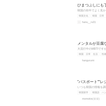
ひまつぶしにも
韓国の街中でよく見か
韓国文化
韓国 日常
hanu__ru01
メンタルが豆腐
大流行中のMBTIで
韓国 日常 生活
性
hangurumi
”パスポート””
いつも韓国の情報を調
韓国留学
韓国語 ハ
momokis(모모)