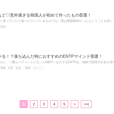
など♡意外過ぎる韓国人が初めて作ったもの⑥選！
く使っていたり食べたりしているものでも、実は韓国発祥だったということも珍し
国文化
がる！？落ち込んだ時におすすめのENTPマインド⑧選！
けに、一躍ムーブメントになったMBTI！なかでもENTPは、知的で説得力があり
韓国 日常 生活
韓国 トレンド
1
2
3
4
5
>
>>|