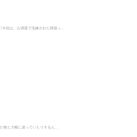
♡今回は、お洒落で洗練された韓国っ…
いた物と大幅に違っていたりするん…