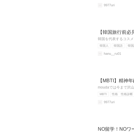
9977uri
【韓国旅行前必
韓国を代表するコスメ
韓国人
韓国語
韓国
hanu__ru01
【MBTI】精神
moudaでは今まで
MBTI
性格 性格診断
9977uri
NO留学！NO