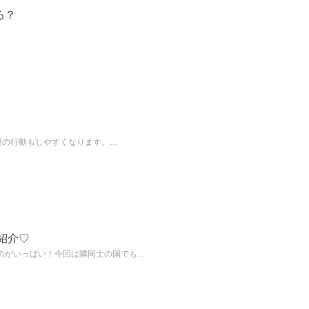
ろ？
普段の行動もしやすくなります。…
紹介♡
のがいっぱい！今回は隣同士の国でも…