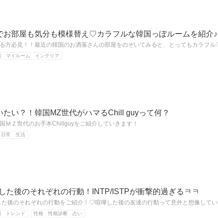
でお部屋も気分も模様替え♡カラフルな韓国っぽルームを紹介♪
る方必見！！最近の韓国のお洒落さんの部屋をのぞいてみると、とってもカラフル
国 マイルーム インテリア
い？！韓国MZ世代がハマるChill guyって何？
ＭＺ世代のお手本Chillguyをご紹介していきます！
 日常 生活
嘩した後のそれぞれの行動！INTP/ISTPが衝撃的過ぎるㅋㅋ
嘩した後のそれぞれの行動をご紹介！♡喧嘩した後の友達の行動って意外と想像して
国 トレンド
性格 性格診断 占い