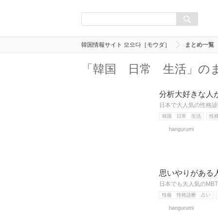
韓国情報サイト 모으다［モウダ］
まとめ一覧
「韓国 日常 生活」の
分析大好きな人が
日本で大人気の性格診
韓国 日常 生活
性
hangurumi
思いやりがある人
日本でも大人気のMB
性格 性格診断 占い
hangurumi