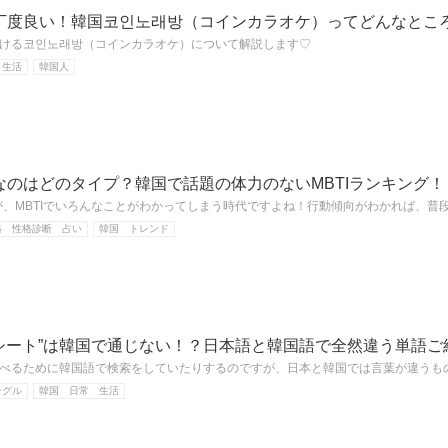
丁度良い！韓国코인노래방（コインカラオケ）ってどんなとこ
ける코인노래방（コインカラオケ）について解説します♡
 生活
韓国人
なのはどのタイプ？韓国で話題の体力のないMBTIランキング！
すが、MBTIでいろんなことがわかってしまう時代ですよね！行動傾向がわかれば、
格 性格診断 占い
韓国 トレンド
レシート”は韓国で通じない！？日本語と韓国語で全然違う単語ご
べるために韓国語で検索をしていたりするのですが、日本と韓国では言葉が違うも
ングル
韓国 日常 生活