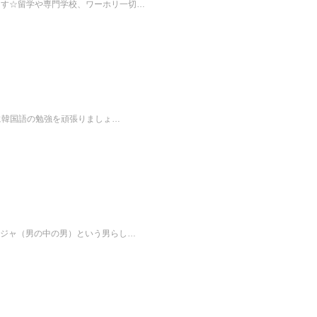
ます☆留学や専門学校、ワーホリ一切…
に韓国語の勉強を頑張りましょ…
ムジャ（男の中の男）という男らし…