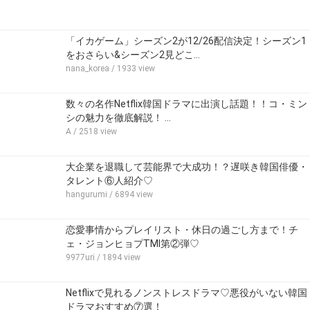
「イカゲーム」シーズン2が12/26配信決定！シーズン1
をおさらい&シーズン2見どこ…
nana_korea
/ 1933 view
数々の名作Netflix韓国ドラマに出演し話題！！コ・ミン
シの魅力を徹底解説！ …
A
/ 2518 view
大企業を退職して芸能界で大成功！？遅咲き韓国俳優・
タレント⑥人紹介♡
hangurumi
/ 6894 view
恋愛事情からプレイリスト・休日の過ごし方まで！チ
ェ・ジョンヒョプTMI第②弾♡
9977uri
/ 1894 view
Netflixで見れるノンストレスドラマ♡悪役がいない韓国
ドラマおすすめ⑦選！