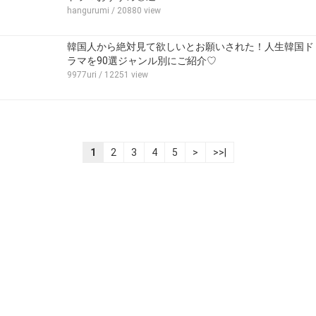
hangurumi
/ 20880 view
韓国人から絶対見て欲しいとお願いされた！人生韓国ド
ラマを90選ジャンル別にご紹介♡
9977uri
/ 12251 view
1
2
3
4
5
>
>>|