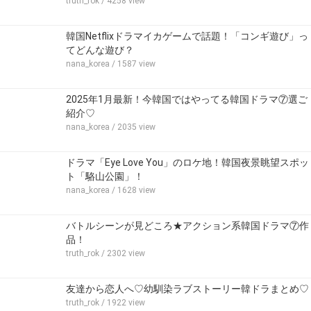
truth_rok
/ 4258 view
韓国Netflixドラマイカゲームで話題！「コンギ遊び」っ
てどんな遊び？
nana_korea
/ 1587 view
2025年1月最新！今韓国ではやってる韓国ドラマ⑦選ご
紹介♡
nana_korea
/ 2035 view
ドラマ「Eye Love You」のロケ地！韓国夜景眺望スポッ
ト「駱山公園」！
nana_korea
/ 1628 view
バトルシーンが見どころ★アクション系韓国ドラマ⑦作
品！
truth_rok
/ 2302 view
友達から恋人へ♡幼馴染ラブストーリー韓ドラまとめ♡
truth_rok
/ 1922 view