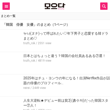
まとめ一覧
「韓国 俳優 女優」のまとめ（1ページ）
누나(ヌナ)って呼ばれたい♡年下男子と恋愛する韓ドラ
まとめ♡
truth_rok
/ 2551 view
日本とはちょっと違う？韓国の会社員あるある⑦選！
truth_rok
/ 4819 view
2025年はチュ・ヨンウの年になる！出演Netflix作品が話
題の俳優のプロフィール…
reirei
/ 2449 view
人生大逆転★デビュー前は貧乏(흙수저)だった韓国スタ
ー⑦人！