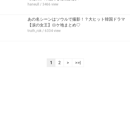
haneull
/ 3466 view
あの名シーンはソウルで撮影！？大ヒット韓国ドラマ
【涙の女王】ロケ地まとめ♡
truth_rok
/ 6334 view
1
2
>
>>|