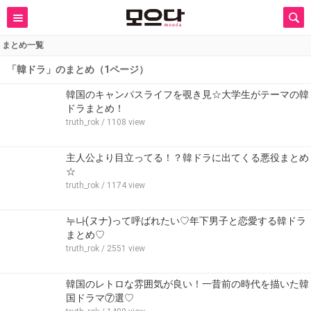
まとめ一覧
「韓ドラ」のまとめ（1ページ）
韓国のキャンパスライフを覗き見☆大学生がテーマの韓
ドラまとめ！
truth_rok
/ 1108 view
主人公より目立ってる！？韓ドラに出てくる悪役まとめ
☆
truth_rok
/ 1174 view
누나(ヌナ)って呼ばれたい♡年下男子と恋愛する韓ドラ
まとめ♡
truth_rok
/ 2551 view
韓国のレトロな雰囲気が良い！一昔前の時代を描いた韓
国ドラマ⑦選♡