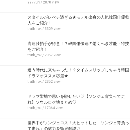
9977uri
/ 2870 view
スタイルがレべチ過ぎる★モデル出身の人気韓国俳優⑧
人をご紹介！
truth_rok
/ 3309 view
高速膝拍手が得意！？韓国俳優達の驚くべき才能・特技
をご紹介！
truth_rok
/ 2057 view
違う時代に来ちゃった！？タイムスリップしちゃう韓国
ドラマオススメ⑦選★
truth_rok
/ 2352 view
ドラマ聖地で思いを馳せたい♡【ソンジェ背負って走
れ】ソウルロケ地まとめ♡
truth_rok
/ 17364 view
世界中がソンジェロス！大ヒットした「ソンジェ背負っ
て走れ」の魅力を徹底解説♡