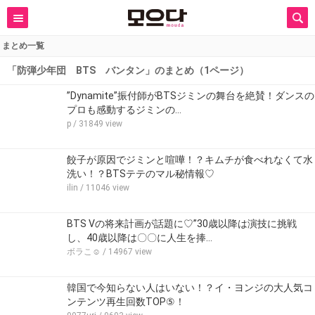
まとめ一覧
「防弾少年団 BTS バンタン」のまとめ（1ページ）
”Dynamite”振付師がBTSジミンの舞台を絶賛！ダンスの
プロも感動するジミンの…
p
/ 31849 view
餃子が原因でジミンと喧嘩！？キムチが食べれなくて水
洗い！？BTSテテのマル秘情報♡
ilin
/ 11046 view
BTS Vの将来計画が話題に♡”30歳以降は演技に挑戦
し、40歳以降は〇〇に人生を捧…
ボラこ☺︎
/ 14967 view
韓国で今知らない人はいない！？イ・ヨンジの大人気コ
ンテンツ再生回数TOP⑤！