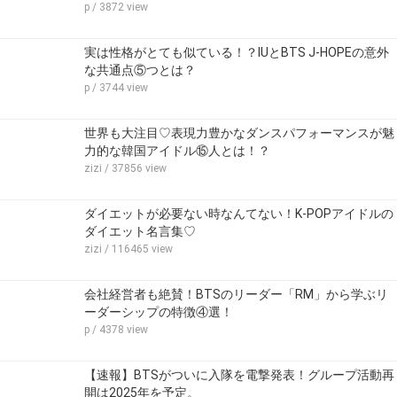
p
/ 3872 view
実は性格がとても似ている！？IUとBTS J-HOPEの意外
な共通点⑤つとは？
p
/ 3744 view
世界も大注目♡表現力豊かなダンスパフォーマンスが魅
力的な韓国アイドル⑮人とは！？
zizi
/ 37856 view
ダイエットが必要ない時なんてない！K-POPアイドルの
ダイエット名言集♡
zizi
/ 116465 view
会社経営者も絶賛！BTSのリーダー「RM」から学ぶリ
ーダーシップの特徴④選！
p
/ 4378 view
【速報】BTSがついに入隊を電撃発表！グループ活動再
開は2025年を予定。