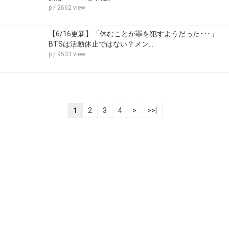
p
/ 2662 view
【6/16更新】「休むことが罪を犯すようだった･･･」
BTSは活動休止ではない？メン…
p
/ 9533 view
1
2
3
4
>
>>|