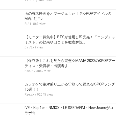
9977uri
/ 9693 view
あの有名映画をオマージュした！？K-POPアイドルの
MVに注目♪
R
/ 11863 view
【モニター募集中】BTSが使用し即完売！「コンブチャ
ミスト」の効果や口コミを徹底解説…
p
/ 7279 view
【保存版】これを見たら完璧☆MAMA 2022のKPOPアー
ティスト受賞者・出演者ま…
haeun
/ 3862 view
カラオケで絶対盛り上がる♡歌って踊れるK-POPソング
15選！！
Ree_xx
/ 92545 view
IVE・Kep1er・NMIXX・LE SSERAFIM・NewJeansがコ
ラボ☆…