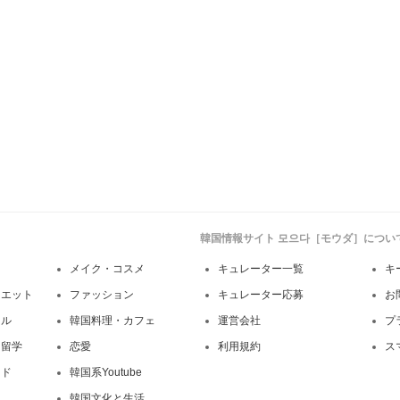
韓国情報サイト 모으다［モウダ］につい
メイク・コスメ
キュレーター一覧
キ
イエット
ファッション
キュレーター応募
お
イル
韓国料理・カフェ
運営会社
プ
・留学
恋愛
利用規約
ス
ンド
韓国系Youtube
韓国文化と生活