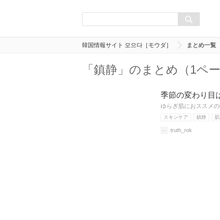
韓国情報サイト 모으다［モウダ］
まとめ一覧
「鎮静」のまとめ（1ペ
季節の変わり目
ゆらぎ肌におススメの
スキンケア
鎮静
肌
truth_rok