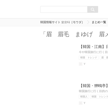
韓国情報サイト 모으다［モウダ］
まとめ一覧
「眉 眉毛 まゆげ 眉
【韓国・江南】
今や韓国旅行に行く目
韓国 トレンド
眉 
Y
【韓国・狎鴎亭】
韓国旅行に行く目的の
韓国人
韓国 トレン
Y