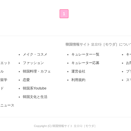
1
韓国情報サイト 모으다［モウダ］につい
メイク・コスメ
キュレーター一覧
キ
イエット
ファッション
キュレーター応募
お
イル
韓国料理・カフェ
運営会社
プ
・留学
恋愛
利用規約
ス
ンド
韓国系Youtube
韓国文化と生活
・ニュース
Copyright (C) 韓国情報サイト 모으다［モウダ］