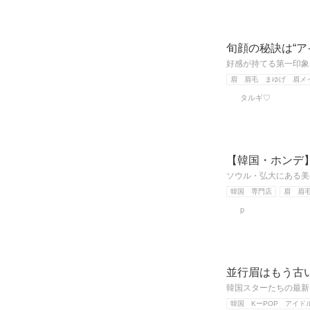
旬顔の秘訣は“ア
好感が持てる第一印象
眉 眉毛 まゆげ 眉メ
タルギ♡
【韓国・ホンデ
ソウル・弘大にある美
韓国 専門店
眉 眉
p
並行眉はもう古
韓国スターたちの最新
韓国 KーPOP アイド