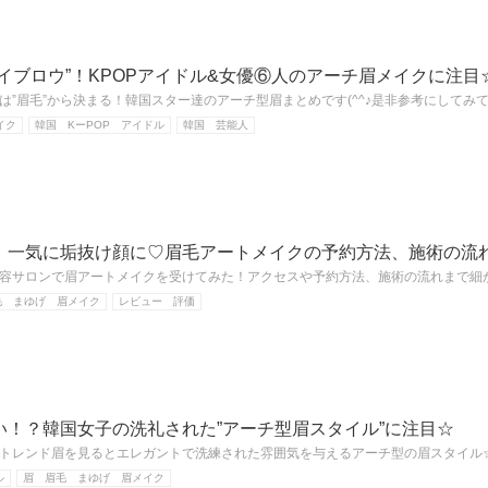
イブロウ”！KPOPアイドル&女優⑥人のアーチ眉メイクに注目
は”眉毛”から決まる！韓国スター達のアーチ型眉まとめです(^^♪是非参考にしてみ
イク
韓国 KーPOP アイドル
韓国 芸能人
】一気に垢抜け顔に♡眉毛アートメイクの予約方法、施術の流
容サロンで眉アートメイクを受けてみた！アクセスや予約方法、施術の流れまで細
毛 まゆげ 眉メイク
レビュー 評価
い！？韓国女子の洗礼された”アーチ型眉スタイル”に注目☆
トレンド眉を見るとエレガントで洗練された雰囲気を与えるアーチ型の眉スタイル
ル
眉 眉毛 まゆげ 眉メイク