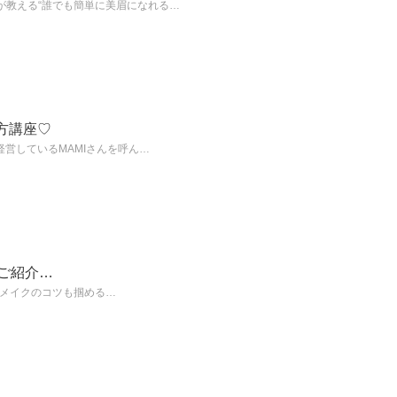
が教える“誰でも簡単に美眉になれる…
方講座♡
営しているMAMIさんを呼ん…
をご紹介…
韓国メイクのコツも掴める…