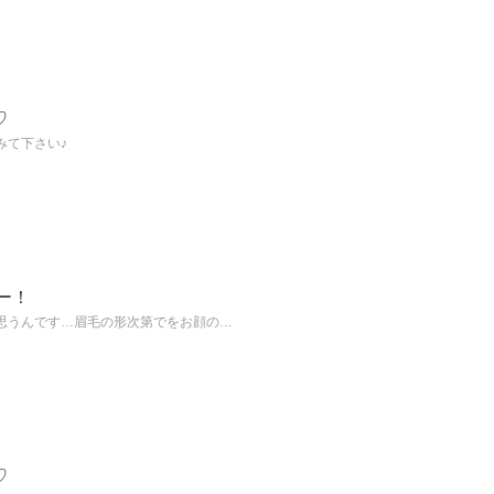
♡
みて下さい♪
ー！
思うんです…眉毛の形次第でをお顔の…
♡