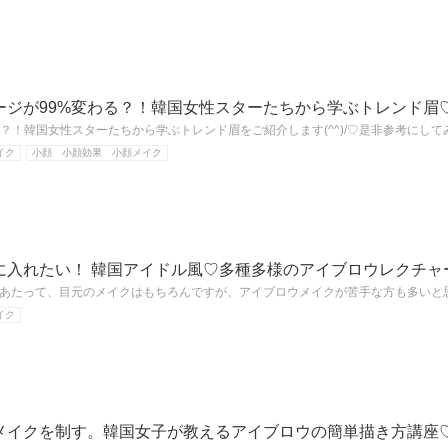
ージが99%変わる？！韓国女性スターたちから学ぶトレンド眉
る？！韓国女性スターたちから学ぶトレンド眉をご紹介します(^^)/♡是非参考にして
イク
小顔 小顔効果 小顔メイク
に入れたい！ 韓国アイドル風♡多種多様のアイブロウレクチャ
あたって、目元のメイクはもちろんですが、アイブロウメイクが苦手な方も多いと
イク
メイクを制す。韓国女子が教えるアイブロウの簡単描き方講座