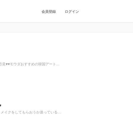
会員登録
ログイン
♥
見♥♥モウダおすすめの韓国アート…
♥
トメイクをしてもらおうか迷っている…