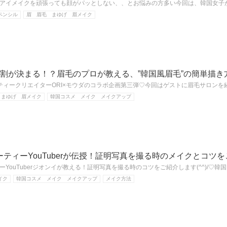
アイメイクを頑張っても顔がパッとしない、、とお悩みの方多い今回は、韓国女子
ペンシル
眉 眉毛 まゆげ 眉メイク
8割が決まる！？眉毛のプロが教える、”韓国風眉毛”の簡単描き
ティークリエイターORI×モウダのコラボ企画第三弾♡今回はゲストに眉毛サロンを経
 まゆげ 眉メイク
韓国コスメ メイク メイクアップ
ティーYouTuberが伝授！証明写真を撮る時のメイクとコツ
YouTuberジオンイが教える！証明写真を撮る時のコツをご紹介します(^^)/♡
イク
韓国コスメ メイク メイクアップ
メイク方法