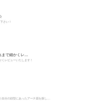
☆
て下さい！
れまで細かくレ…
かくレビューいたします！
☆自分の顔型にあったアーチ眉を探し…