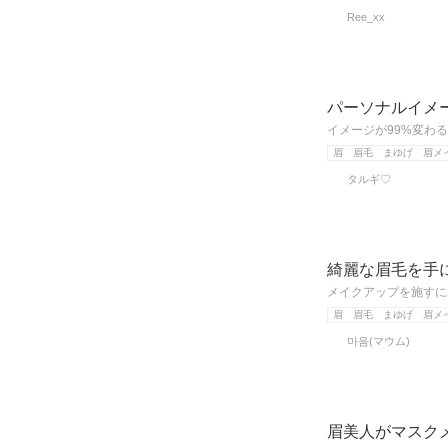
Ree_xx
パーソナルイメ
イメージが99%変わ
眉 眉毛 まゆげ 眉メ
タルギ♡
綺麗な眉毛を手
メイクアップを施すに
眉 眉毛 まゆげ 眉メ
마음(マウム)
眉美人がマスク