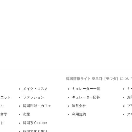
韓国情報サイト 모으다［モウダ］につい
メイク・コスメ
キュレーター一覧
キ
イエット
ファッション
キュレーター応募
お
イル
韓国料理・カフェ
運営会社
プ
・留学
恋愛
利用規約
ス
ンド
韓国系Youtube
韓国文化と生活