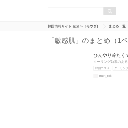
韓国情報サイト 모으다［モウダ］
まとめ一覧
「敏感肌」のまとめ（1
ひんやり冷たく
クーリング効果のある
韓国コスメ
クーリン
truth_rok