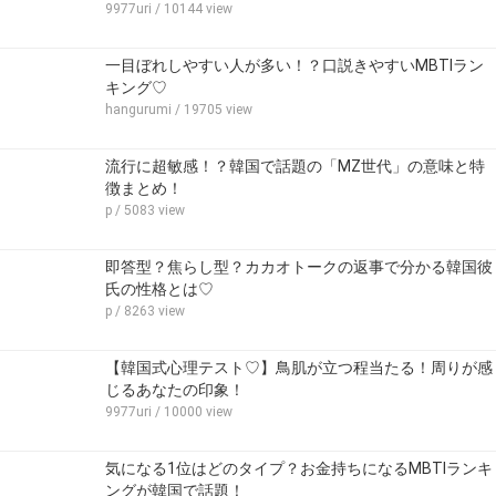
9977uri
/ 10144 view
一目ぼれしやすい人が多い！？口説きやすいMBTIラン
キング♡
hangurumi
/ 19705 view
流行に超敏感！？韓国で話題の「MZ世代」の意味と特
徴まとめ！
p
/ 5083 view
即答型？焦らし型？カカオトークの返事で分かる韓国彼
氏の性格とは♡
p
/ 8263 view
【韓国式心理テスト♡】鳥肌が立つ程当たる！周りが感
じるあなたの印象！
9977uri
/ 10000 view
気になる1位はどのタイプ？お金持ちになるMBTIランキ
ングが韓国で話題！