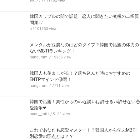
9977uri
/ 11102 view
韓国カップルの間で話題！恋人に聞きたい究極の二択質
問集♡
p
/ 101653 view
メンタルが豆腐なのはどのタイプ？韓国で話題の体力の
ないMBTIランキング！
hangurumi
/ 15255 view
韓国人も羨ましがる！？落ち込んだ時におすすめの
ENTPマインド⑧選！
hangurumi
/ 7711 view
韓国で話題！異性からの○○な誘いは許せるvs許せない恋
愛論争❤
hanu__ru01
/ 5123 view
これであなたも恋愛マスター！？韓国人から学ぶMBTI
別恋愛の弱点とは？？