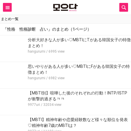
まとめ一覧
「性格 性格診断 占い」のまとめ（1ページ）
分析大好きな人が多い♡MBTIにTがある韓国女子の特徴
まとめ！
hangurumi
/ 6995 view
思いやりがある人が多い♡MBTIにFがある韓国女子の特
徴まとめ！
hangurumi
/ 6982 view
【MBTI別】喧嘩した後のそれぞれの行動！INTP/ISTP
が衝撃的過ぎるㅋㅋ
9977uri
/ 32034 view
【MBTI】精神年齢や恋愛経験数など様々な順位を発表
♡精神年齢7歳のMBTIは？