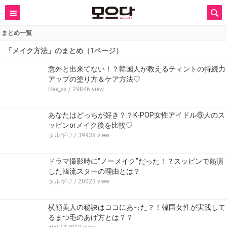
まとめ一覧
「メイク方法」のまとめ（1ページ）
意外と出来てない！？韓国人が教えるティントの持続力
アップの塗り方＆ケア方法♡
Ree_xx
/ 29846 view
あなたはどっちが好き？？K-POP女性アイドル⑥人のス
ッピンorメイク後を比較♡
タルギ♡
/ 39938 view
ドラマ撮影時に“ノーメイク”だった！？スッピンで熱演
した韓流スターの理由とは？
タルギ♡
/ 20023 view
横顔美人の秘訣はココにあった？！韓国女性が実践して
るまつ毛のあげ方とは？？