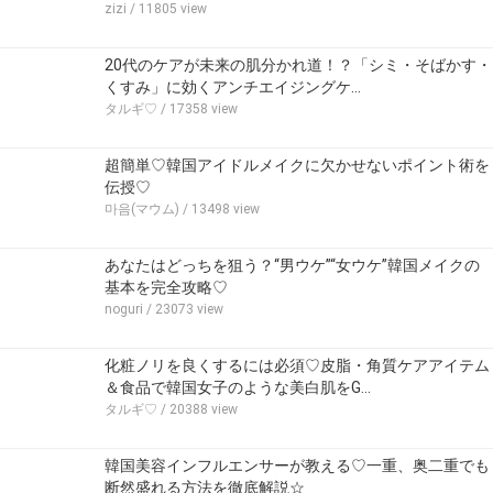
zizi
/ 11805 view
20代のケアが未来の肌分かれ道！？「シミ・そばかす・
くすみ」に効くアンチエイジングケ…
タルギ♡
/ 17358 view
超簡単♡韓国アイドルメイクに欠かせないポイント術を
伝授♡
마음(マウム)
/ 13498 view
あなたはどっちを狙う？“男ウケ”“女ウケ”韓国メイクの
基本を完全攻略♡
noguri
/ 23073 view
化粧ノリを良くするには必須♡皮脂・角質ケアアイテム
＆食品で韓国女子のような美白肌をG…
タルギ♡
/ 20388 view
韓国美容インフルエンサーが教える♡一重、奥二重でも
断然盛れる方法を徹底解説☆