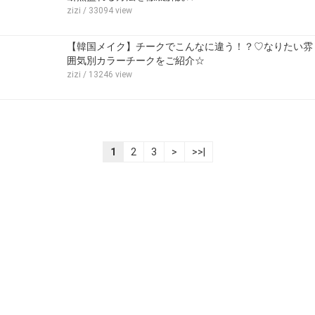
zizi
/ 33094 view
【韓国メイク】チークでこんなに違う！？♡なりたい雰
囲気別カラーチークをご紹介☆
zizi
/ 13246 view
1
2
3
>
>>|