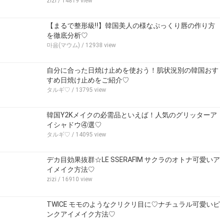
zizi
/ 14819 view
【まるで整形級‼︎】韓国美人の様なぷっくり唇の作り方
を徹底分析♡
마음(マウム)
/ 12938 view
自分に合った日焼け止めを使おう！肌状況別の韓国おす
すめ日焼け止めをご紹介♡
タルギ♡
/ 13795 view
韓国Y2Kメイクの必需品といえば！人気のグリッターア
イシャドウ④選♡
タルギ♡
/ 14095 view
デカ目効果抜群☆LE SSERAFIM サクラのオトナ可愛いア
イメイク方法♡
zizi
/ 16910 view
TWICE モモのようなクリクリ目に♡ナチュラル可愛いピ
ンクアイメイク方法♡