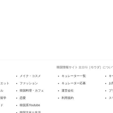
韓国情報サイト 모으다［モウダ］につい
メイク・コスメ
キュレーター一覧
キ
イエット
ファッション
キュレーター応募
お
イル
韓国料理・カフェ
運営会社
プ
・留学
恋愛
利用規約
ス
ンド
韓国系Youtube
韓国文化と生活