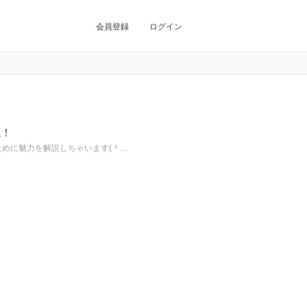
会員登録
ログイン
説！
ために魅力を解説しちゃいます(＾…