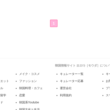
1
韓国情報サイト 모으다［モウダ］につい
メイク・コスメ
キュレーター一覧
キ
イエット
ファッション
キュレーター応募
お
イル
韓国料理・カフェ
運営会社
プ
・留学
恋愛
利用規約
ス
ンド
韓国系Youtube
韓国文化と生活