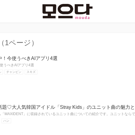
（1ページ）
！今使うべきAIアプリ4選
使うべきAIアプリ4選
ル
チャンビン
スキズ
題♡大人気韓国アイドル「Stray Kids」のユニット曲の魅力
アルバム「MAXIDENT」に収録されているユニット曲についての紹介です。ユニットな
ハン