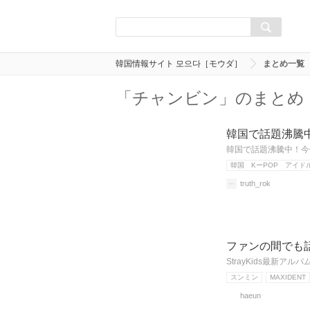
韓国情報サイト 모으다［モウダ］
まとめ一覧
「チャンビン」のまとめ
韓国で話題沸騰中
韓国で話題沸騰中！今
韓国 KーPOP アイド
truth_rok
ファンの間でも話
StrayKids最新
スンミン
MAXIDENT
haeun