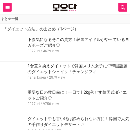
まとめ一覧
「ダイエット方法」のまとめ（1ページ）
下腹気になるそこの貴方！韓国アイドルがやっているヨ
ガポーズご紹介♡
9977uri
/ 4679 view
1食置き換えダイエットで韓国スリム女子に♡韓国話題
のダイエットシェイク「チェンジフィ…
nana_korea
/ 2879 view
重要な日の数日前に！一日で1.2kg落とす韓国式ダイエ
ットご紹介♡
9977uri
/ 9750 view
ダイエット中も甘い物は諦められない方に！韓国で人気
の手作りダイエットデザート♡