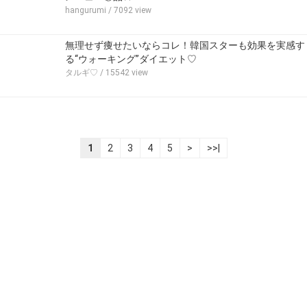
hangurumi
/ 7092 view
無理せず痩せたいならコレ！韓国スターも効果を実感す
る“ウォーキング”ダイエット♡
タルギ♡
/ 15542 view
1
2
3
4
5
>
>>|