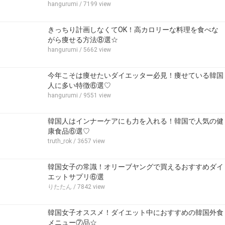
hangurumi
/ 7199 view
きっちり計画しなくてOK！高カロリーな料理を食べな
がら痩せる方法⑧選☆
hangurumi
/ 5662 view
今年こそは痩せたいダイエッター必見！痩せている韓国
人に多い特徴⑥選♡
hangurumi
/ 9551 view
韓国人はインナーケアにも力を入れる！韓国で人気の健
康食品⑥選♡
truth_rok
/ 3657 view
韓国女子の常識！オリーブヤングで買えるおすすめダイ
エットサプリ⑥選
りたたん
/ 7842 view
韓国女子オススメ！ダイエット中におすすめの韓国外食
メニュー⑦品☆