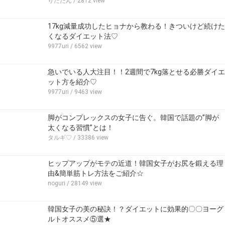
りたたん
/ 2812 view
17kg減量成功したヒョナから教わる！きついけど続けた
くなるダイエット法♡
9977uri
/ 6562 view
急いでいる人大注目！！2週間で7kg落とせる必勝ダイエ
ット方を紹介♡
9977uri
/ 9463 view
脚がコンプレックスの女子に告ぐ。韓国で話題の”脚が
太くなる習慣”とは！
タルギ♡
/ 33386 view
ヒップアップがモテの近道！韓国女子がお尻を鍛える理
由&簡単筋トレ方法をご紹介☆
noguri
/ 28149 view
韓国女子の美の秘訣！？ダイエットに効果的〇〇ヨーグ
ルトオススメ⑤選★