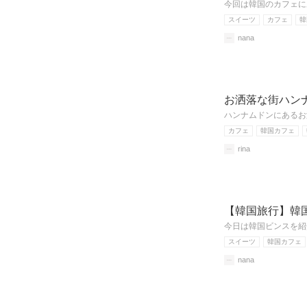
今回は韓国のカフェに
スイーツ
カフェ
韓
nana
お洒落な街ハン
ハンナムドンにあるお
カフェ
韓国カフェ
rina
【韓国旅行】韓
今日は韓国ビンスを紹
スイーツ
韓国カフェ
nana