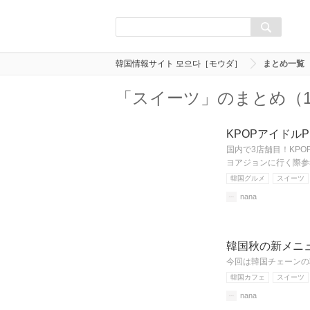
韓国情報サイト 모으다［モウダ］
まとめ一覧
「スイーツ」のまとめ（
KPOPアイドル
国内で3店舗目！KP
ヨアジョンに行く際参
韓国グルメ
スイーツ
nana
韓国秋の新メニ
今回は韓国チェーンの
韓国カフェ
スイーツ
nana