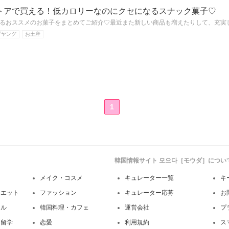
トアで買える！低カロリーなのにクセになるスナック菓子♡
るおススメのお菓子をまとめてご紹介♡最近また新しい商品も増えたりして、充実
ブヤング
お土産
1
韓国情報サイト 모으다［モウダ］につい
メイク・コスメ
キュレーター一覧
キ
イエット
ファッション
キュレーター応募
お
イル
韓国料理・カフェ
運営会社
プ
・留学
恋愛
利用規約
ス