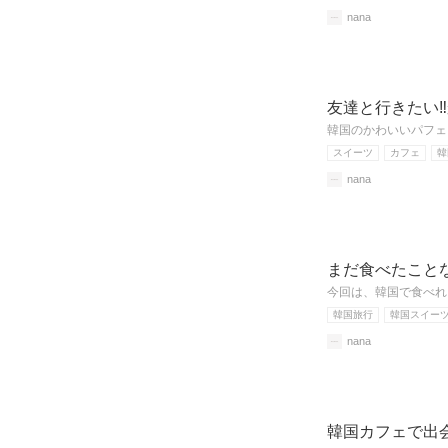
nana
友達と行きたい
韓国のかわいいパフェ
スイーツ
カフェ
韓
nana
まだ食べたこと
今回は、韓国で食べれ
韓国旅行
韓国スイー
nana
韓国カフェで出