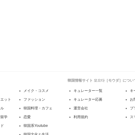
韓国情報サイト 모으다［モウダ］につい
メイク・コスメ
キュレーター一覧
キ
イエット
ファッション
キュレーター応募
お
イル
韓国料理・カフェ
運営会社
プ
・留学
恋愛
利用規約
ス
ンド
韓国系Youtube
韓国文化と生活