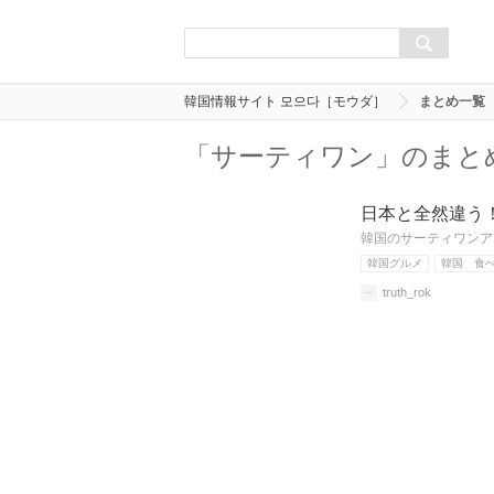
韓国情報サイト 모으다［モウダ］
まとめ一覧
「サーティワン」のまと
日本と全然違う
韓国のサーティワンア
韓国グルメ
韓国 食
truth_rok