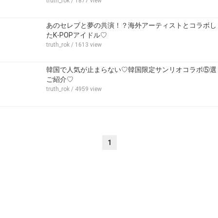
truth_rok
/ 1877 view
あのセレブと夢の共演！？海外アーティストとコラボし
たK-POPアイドル♡
truth_rok
/ 1613 view
韓国で人気が止まらない♡韓国限定サンリオコラボ⑤選
ご紹介♡
truth_rok
/ 4959 view
1