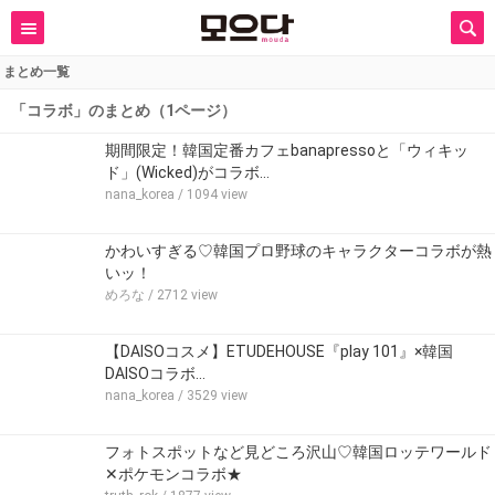
まとめ一覧
「コラボ」のまとめ（1ページ）
期間限定！韓国定番カフェbanapressoと「ウィキッ
ド」(Wicked)がコラボ…
nana_korea
/ 1094 view
かわいすぎる♡韓国プロ野球のキャラクターコラボが熱
いッ！
めろな
/ 2712 view
【DAISOコスメ】ETUDEHOUSE『play 101』×韓国
DAISOコラボ…
nana_korea
/ 3529 view
フォトスポットなど見どころ沢山♡韓国ロッテワールド
✕ポケモンコラボ★