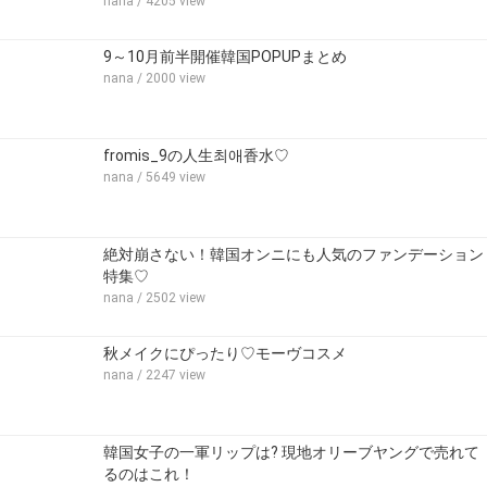
nana
/ 4205 view
9～10月前半開催韓国POPUPまとめ
nana
/ 2000 view
fromis_9の人生최애香水♡
nana
/ 5649 view
絶対崩さない！韓国オンニにも人気のファンデーション
特集♡
nana
/ 2502 view
秋メイクにぴったり♡モーヴコスメ
nana
/ 2247 view
韓国女子の一軍リップは? 現地オリーブヤングで売れて
るのはこれ！