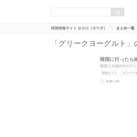
韓国情報サイト 모으다［モウダ］
まとめ一覧
「グリークヨーグルト」
韓国に行ったら
韓国で大流行中のグリ
韓国カフェ
グリーク
truth_rok