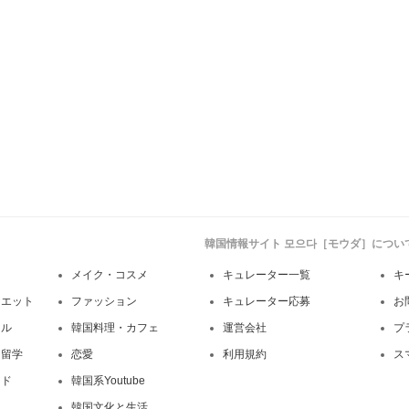
韓国情報サイト 모으다［モウダ］につい
メイク・コスメ
キュレーター一覧
キ
イエット
ファッション
キュレーター応募
お
イル
韓国料理・カフェ
運営会社
プ
・留学
恋愛
利用規約
ス
ンド
韓国系Youtube
韓国文化と生活