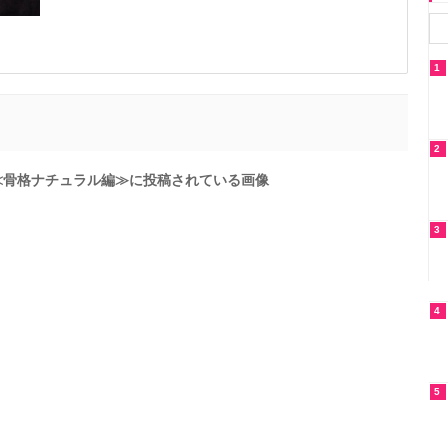
1
2
≪骨格ナチュラル編≫に投稿されている画像
3
4
5