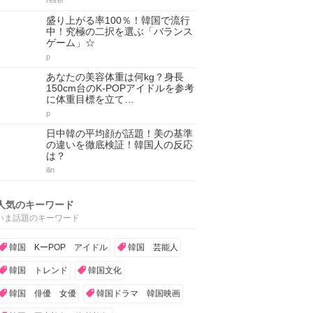
reirei
盛り上がる率100％！韓国で流行
中！究極の二択を選ぶ「バランス
ゲーム」☆
p
あなたの美容体重は何kg？身長
150cm台のK-POPアイドルを参考
に体重目標を立て…
p
日中韓の平均顔が話題！美の基準
の違いを徹底検証！韓国人の反応
は？
ilin
人気のキーワード
いま話題のキーワード
韓国 KーPOP アイドル
韓国 芸能人
韓国 トレンド
韓国文化
韓国 俳優 女優
韓国ドラマ 韓国映画