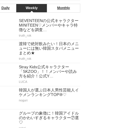
Daily
Weekly
Monthly
SEVENTEENの公式キャラクター
MINITEEN♡メンバーやキャラ特
徴などを調査…
truth_rok
渡韓で絶対飲みたい！日本のメニ
ューには無い韓国スタバメニュー
まとめ★
truth_rok
Stray Kids公式キャラクター
「SKZOO」！！メンバーや読み
方を紹介！公式Y…
LUCA
韓国人が選ぶ日本人男性芸能人イ
ケメンランキングTOP⑩♡
noguri
グループの象徴に！韓国アイドル
のかわいすぎるキャラクター⑦選
♡