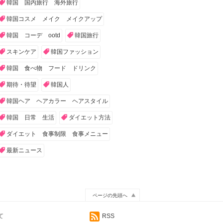
韓国 国内旅行 海外旅行
韓国コスメ メイク メイクアップ
韓国 コーデ ootd
韓国旅行
スキンケア
韓国ファッション
韓国 食べ物 フード ドリンク
期待・待望
韓国人
韓国ヘア ヘアカラー ヘアスタイル
韓国 日常 生活
ダイエット方法
ダイエット 食事制限 食事メニュー
最新ニュース
ページの先頭へ
て
RSS