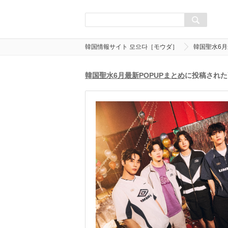
韓国情報サイト 모으다［モウダ］
韓国聖水6月
韓国聖水6月最新POPUPまとめ
に投稿された