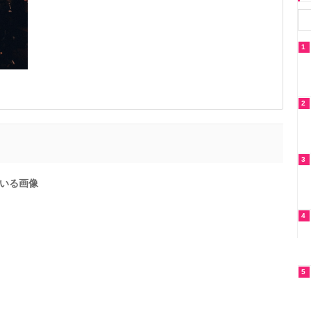
1
2
3
ている画像
4
5