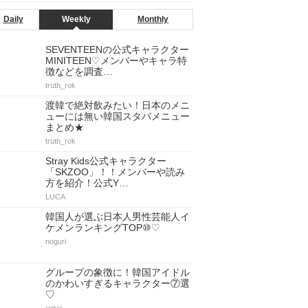
Daily
Weekly
Monthly
SEVENTEENの公式キャラクター
MINITEEN♡メンバーやキャラ特
徴などを調査…
truth_rok
渡韓で絶対飲みたい！日本のメニ
ューには無い韓国スタバメニュー
まとめ★
truth_rok
Stray Kids公式キャラクター
「SKZOO」！！メンバーや読み
方を紹介！公式Y…
LUCA
韓国人が選ぶ日本人男性芸能人イ
ケメンランキングTOP⑩♡
noguri
グループの象徴に！韓国アイドル
のかわいすぎるキャラクター⑦選
♡