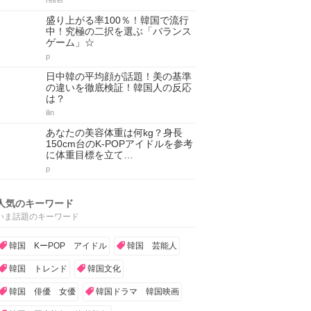
reirei
盛り上がる率100％！韓国で流行
中！究極の二択を選ぶ「バランス
ゲーム」☆
p
日中韓の平均顔が話題！美の基準
の違いを徹底検証！韓国人の反応
は？
ilin
あなたの美容体重は何kg？身長
150cm台のK-POPアイドルを参考
に体重目標を立て…
p
人気のキーワード
いま話題のキーワード
韓国 KーPOP アイドル
韓国 芸能人
韓国 トレンド
韓国文化
韓国 俳優 女優
韓国ドラマ 韓国映画