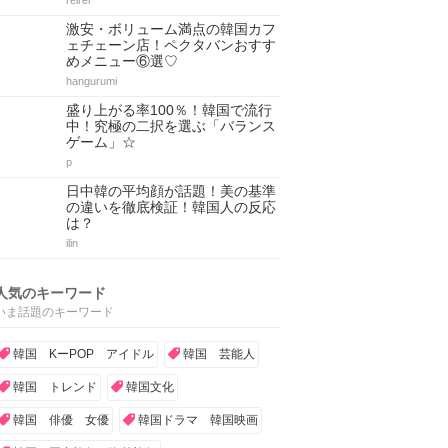
reirei
激安・ボリューム満点の韓国カフ
ェチェーン店！ペクタバンおすす
めメニュー⑥選♡
hangurumi
盛り上がる率100％！韓国で流行
中！究極の二択を選ぶ「バランス
ゲーム」☆
p
日中韓の平均顔が話題！美の基準
の違いを徹底検証！韓国人の反応
は？
ilin
人気のキーワード
いま話題のキーワード
韓国 KーPOP アイドル
韓国 芸能人
韓国 トレンド
韓国文化
韓国 俳優 女優
韓国ドラマ 韓国映画