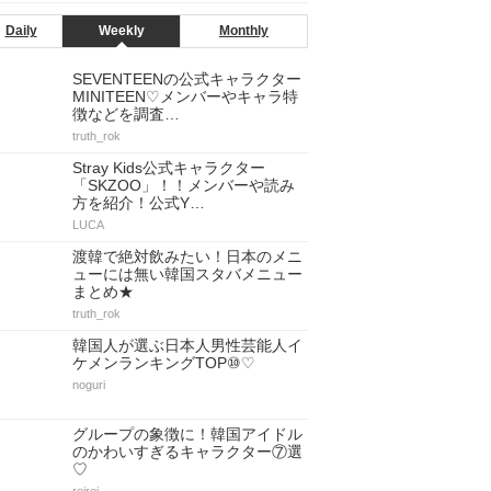
Daily
Weekly
Monthly
SEVENTEENの公式キャラクター
MINITEEN♡メンバーやキャラ特
徴などを調査…
truth_rok
Stray Kids公式キャラクター
「SKZOO」！！メンバーや読み
方を紹介！公式Y…
LUCA
渡韓で絶対飲みたい！日本のメニ
ューには無い韓国スタバメニュー
まとめ★
truth_rok
韓国人が選ぶ日本人男性芸能人イ
ケメンランキングTOP⑩♡
noguri
グループの象徴に！韓国アイドル
のかわいすぎるキャラクター⑦選
♡