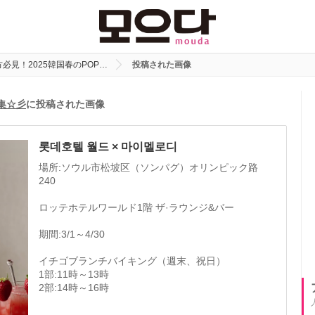
必見！2025韓国春のPOP…
投稿された画像
特集☆彡
に投稿された画像
롯데호텔 월드 × 마이멜로디
場所:ソウル市松坡区（ソンパグ）オリンピック路
240
ロッテホテルワールド1階 ザ·ラウンジ&バー
期間:3/1～4/30
イチゴブランチバイキング（週末、祝日）
1部:11時～13時
2部:14時～16時