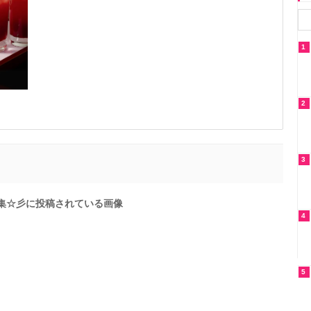
1
2
3
特集☆彡に投稿されている画像
4
5