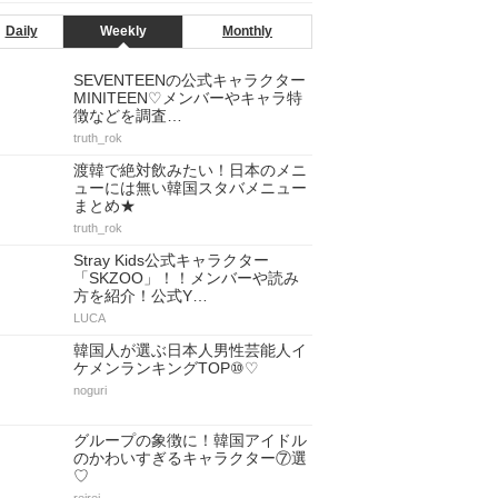
Daily
Weekly
Monthly
SEVENTEENの公式キャラクター
MINITEEN♡メンバーやキャラ特
徴などを調査…
truth_rok
渡韓で絶対飲みたい！日本のメニ
ューには無い韓国スタバメニュー
まとめ★
truth_rok
Stray Kids公式キャラクター
「SKZOO」！！メンバーや読み
方を紹介！公式Y…
LUCA
韓国人が選ぶ日本人男性芸能人イ
ケメンランキングTOP⑩♡
noguri
グループの象徴に！韓国アイドル
のかわいすぎるキャラクター⑦選
♡