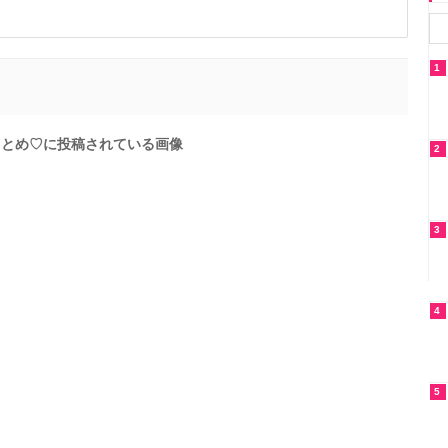
1
まとめ♡に投稿されている画像
2
3
4
5