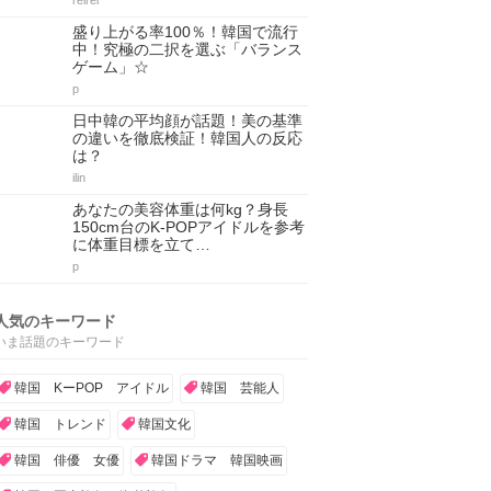
reirei
盛り上がる率100％！韓国で流行
中！究極の二択を選ぶ「バランス
ゲーム」☆
p
日中韓の平均顔が話題！美の基準
の違いを徹底検証！韓国人の反応
は？
ilin
あなたの美容体重は何kg？身長
150cm台のK-POPアイドルを参考
に体重目標を立て…
p
人気のキーワード
いま話題のキーワード
韓国 KーPOP アイドル
韓国 芸能人
韓国 トレンド
韓国文化
韓国 俳優 女優
韓国ドラマ 韓国映画