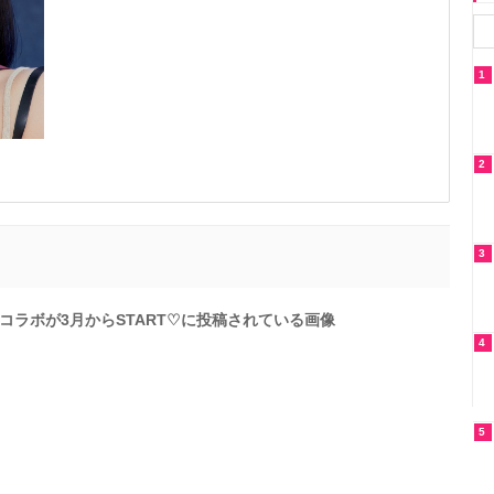
1
2
3
コラボが3月からSTART♡に投稿されている画像
4
5