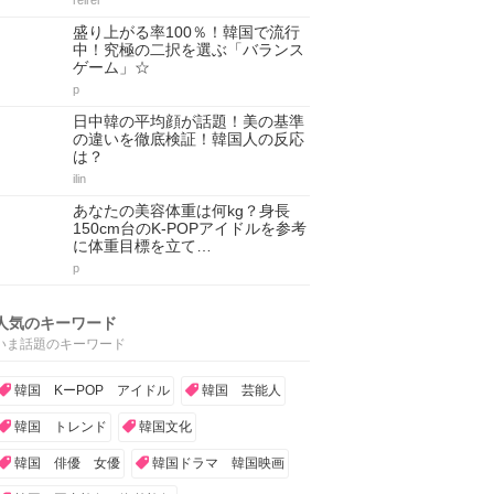
reirei
盛り上がる率100％！韓国で流行
中！究極の二択を選ぶ「バランス
ゲーム」☆
p
日中韓の平均顔が話題！美の基準
の違いを徹底検証！韓国人の反応
は？
ilin
あなたの美容体重は何kg？身長
150cm台のK-POPアイドルを参考
に体重目標を立て…
p
人気のキーワード
いま話題のキーワード
韓国 KーPOP アイドル
韓国 芸能人
韓国 トレンド
韓国文化
韓国 俳優 女優
韓国ドラマ 韓国映画