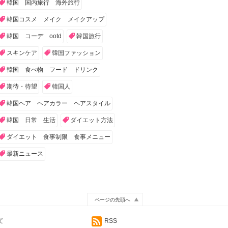
韓国 国内旅行 海外旅行
韓国コスメ メイク メイクアップ
韓国 コーデ ootd
韓国旅行
スキンケア
韓国ファッション
韓国 食べ物 フード ドリンク
期待・待望
韓国人
韓国ヘア ヘアカラー ヘアスタイル
韓国 日常 生活
ダイエット方法
ダイエット 食事制限 食事メニュー
最新ニュース
ページの先頭へ
て
RSS