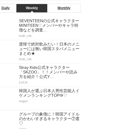
Daily
Weekly
Monthly
SEVENTEENの公式キャラクター
MINITEEN♡メンバーやキャラ特
徴などを調査…
truth_rok
渡韓で絶対飲みたい！日本のメニ
ューには無い韓国スタバメニュー
まとめ★
truth_rok
Stray Kids公式キャラクター
「SKZOO」！！メンバーや読み
方を紹介！公式Y…
LUCA
韓国人が選ぶ日本人男性芸能人イ
ケメンランキングTOP⑩♡
noguri
グループの象徴に！韓国アイドル
のかわいすぎるキャラクター⑦選
♡