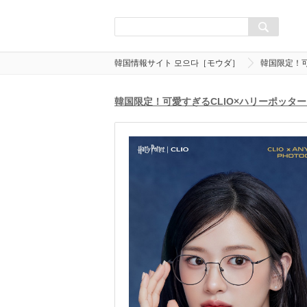
韓国情報サイト 모으다［モウダ］
韓国限定！可
韓国限定！可愛すぎるCLIO×ハリーポッター