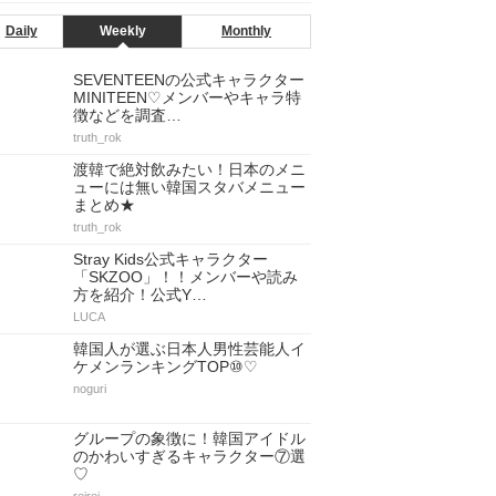
Daily
Weekly
Monthly
SEVENTEENの公式キャラクター
MINITEEN♡メンバーやキャラ特
徴などを調査…
truth_rok
渡韓で絶対飲みたい！日本のメニ
ューには無い韓国スタバメニュー
まとめ★
truth_rok
Stray Kids公式キャラクター
「SKZOO」！！メンバーや読み
方を紹介！公式Y…
LUCA
韓国人が選ぶ日本人男性芸能人イ
ケメンランキングTOP⑩♡
noguri
グループの象徴に！韓国アイドル
のかわいすぎるキャラクター⑦選
♡