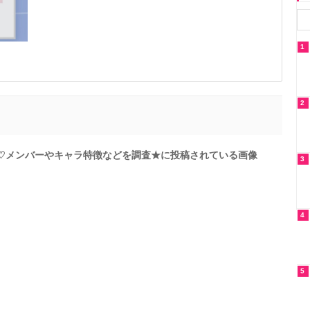
1
2
TEEN♡メンバーやキャラ特徴などを調査★に投稿されている画像
3
4
5