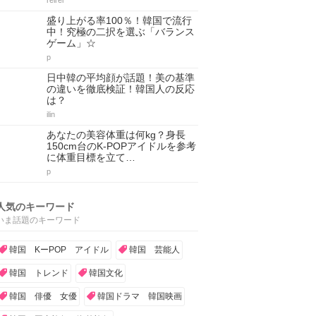
reirei
盛り上がる率100％！韓国で流行
中！究極の二択を選ぶ「バランス
ゲーム」☆
p
日中韓の平均顔が話題！美の基準
の違いを徹底検証！韓国人の反応
は？
ilin
あなたの美容体重は何kg？身長
150cm台のK-POPアイドルを参考
に体重目標を立て…
p
人気のキーワード
いま話題のキーワード
韓国 KーPOP アイドル
韓国 芸能人
韓国 トレンド
韓国文化
韓国 俳優 女優
韓国ドラマ 韓国映画