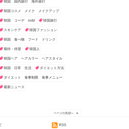
韓国 国内旅行 海外旅行
韓国コスメ メイク メイクアップ
韓国 コーデ ootd
韓国旅行
スキンケア
韓国ファッション
韓国 食べ物 フード ドリンク
期待・待望
韓国人
韓国ヘア ヘアカラー ヘアスタイル
韓国 日常 生活
ダイエット方法
ダイエット 食事制限 食事メニュー
最新ニュース
ページの先頭へ
て
RSS