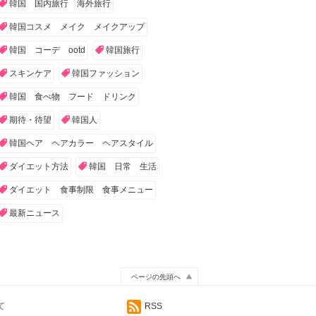
韓国 国内旅行 海外旅行
韓国コスメ メイク メイクアップ
韓国 コーデ ootd
韓国旅行
スキンケア
韓国ファッション
韓国 食べ物 フード ドリンク
期待・待望
韓国人
韓国ヘア ヘアカラー ヘアスタイル
ダイエット方法
韓国 日常 生活
ダイエット 食事制限 食事メニュー
最新ニュース
ページの先頭へ
て
RSS