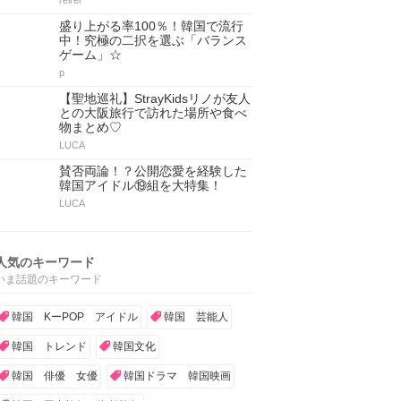
reirei
盛り上がる率100％！韓国で流行
中！究極の二択を選ぶ「バランス
ゲーム」☆
p
【聖地巡礼】StrayKidsリノが友人
との大阪旅行で訪れた場所や食べ
物まとめ♡
LUCA
賛否両論！？公開恋愛を経験した
韓国アイドル⑲組を大特集！
LUCA
人気のキーワード
いま話題のキーワード
韓国 KーPOP アイドル
韓国 芸能人
韓国 トレンド
韓国文化
韓国 俳優 女優
韓国ドラマ 韓国映画