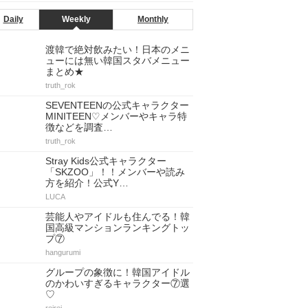
Daily
Weekly
Monthly
渡韓で絶対飲みたい！日本のメニ
ューには無い韓国スタバメニュー
まとめ★
truth_rok
SEVENTEENの公式キャラクター
MINITEEN♡メンバーやキャラ特
徴などを調査…
truth_rok
Stray Kids公式キャラクター
「SKZOO」！！メンバーや読み
方を紹介！公式Y…
LUCA
芸能人やアイドルも住んでる！韓
国高級マンションランキングトッ
プ⑦
hangurumi
グループの象徴に！韓国アイドル
のかわいすぎるキャラクター⑦選
♡