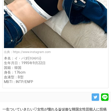
出典：
https://www.instagram.com
本名：イ・パダ(이바다)
生年月日：1995年9月22日
国籍：韓国
身長：176cm
血液型：B型
MBTI：INTP/ENFP
一生ついていきたい♡女性が憧れる잘생쁨な韓国女性芸能人に投稿