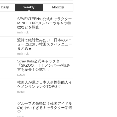
Daily
Weekly
Monthly
SEVENTEENの公式キャラクター
MINITEEN♡メンバーやキャラ特
徴などを調査…
truth_rok
渡韓で絶対飲みたい！日本のメニ
ューには無い韓国スタバメニュー
まとめ★
truth_rok
Stray Kids公式キャラクター
「SKZOO」！！メンバーや読み
方を紹介！公式Y…
LUCA
韓国人が選ぶ日本人男性芸能人イ
ケメンランキングTOP⑩♡
noguri
グループの象徴に！韓国アイドル
のかわいすぎるキャラクター⑦選
♡