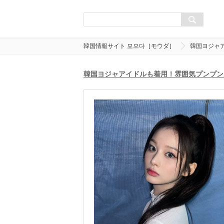
韓国情報サイト 모으다［モウダ］
韓国ヨジャ
韓国ヨジャアイドルも着用！雰囲気プンプン