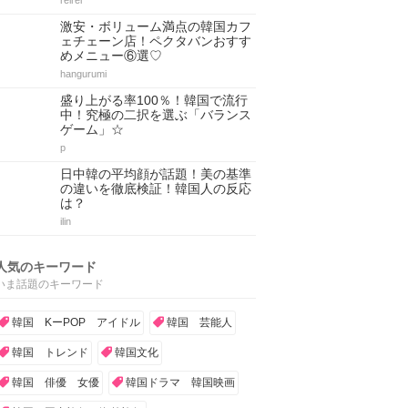
reirei
激安・ボリューム満点の韓国カフ
ェチェーン店！ペクタバンおすす
めメニュー⑥選♡
hangurumi
盛り上がる率100％！韓国で流行
中！究極の二択を選ぶ「バランス
ゲーム」☆
p
日中韓の平均顔が話題！美の基準
の違いを徹底検証！韓国人の反応
は？
ilin
人気のキーワード
いま話題のキーワード
韓国 KーPOP アイドル
韓国 芸能人
韓国 トレンド
韓国文化
韓国 俳優 女優
韓国ドラマ 韓国映画