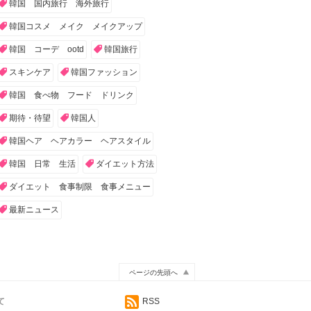
韓国 国内旅行 海外旅行
韓国コスメ メイク メイクアップ
韓国 コーデ ootd
韓国旅行
スキンケア
韓国ファッション
韓国 食べ物 フード ドリンク
期待・待望
韓国人
韓国ヘア ヘアカラー ヘアスタイル
韓国 日常 生活
ダイエット方法
ダイエット 食事制限 食事メニュー
最新ニュース
ページの先頭へ
て
RSS