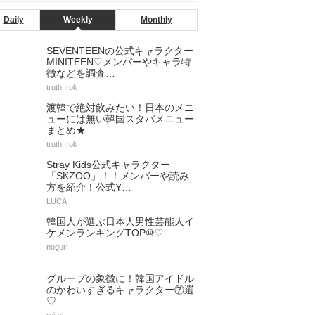
Daily
Weekly
Monthly
SEVENTEENの公式キャラクター
MINITEEN♡メンバーやキャラ特
徴などを調査…
truth_rok
渡韓で絶対飲みたい！日本のメニ
ューには無い韓国スタバメニュー
まとめ★
truth_rok
Stray Kids公式キャラクター
「SKZOO」！！メンバーや読み
方を紹介！公式Y…
LUCA
韓国人が選ぶ日本人男性芸能人イ
ケメンランキングTOP⑩♡
noguri
グループの象徴に！韓国アイドル
のかわいすぎるキャラクター⑦選
♡