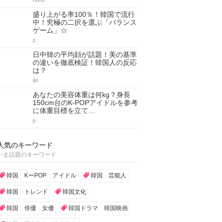
reirei
盛り上がる率100％！韓国で流行
中！究極の二択を選ぶ「バランス
ゲーム」☆
p
日中韓の平均顔が話題！美の基準
の違いを徹底検証！韓国人の反応
は？
ilin
あなたの美容体重は何kg？身長
150cm台のK-POPアイドルを参考
に体重目標を立て…
p
人気のキーワード
いま話題のキーワード
韓国 KーPOP アイドル
韓国 芸能人
韓国 トレンド
韓国文化
韓国 俳優 女優
韓国ドラマ 韓国映画