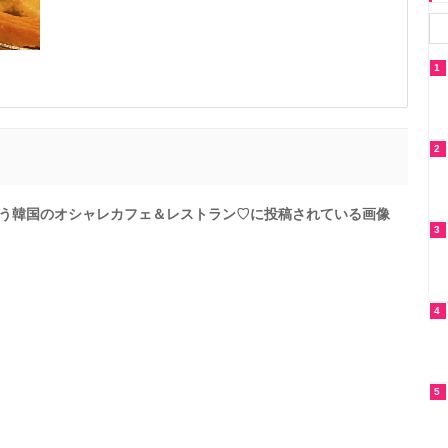
1
2
が通う韓国のオシャレカフェ＆レストラン♡に投稿されている画像
3
4
5