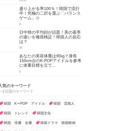
reirei
盛り上がる率100％！韓国で流行
中！究極の二択を選ぶ「バランス
ゲーム」☆
p
日中韓の平均顔が話題！美の基準
の違いを徹底検証！韓国人の反応
は？
ilin
あなたの美容体重は何kg？身長
150cm台のK-POPアイドルを参考
に体重目標を立て…
p
人気のキーワード
いま話題のキーワード
韓国 KーPOP アイドル
韓国 芸能人
韓国 トレンド
韓国文化
韓国 俳優 女優
韓国ドラマ 韓国映画