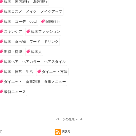
韓国 国内旅行 海外旅行
韓国コスメ メイク メイクアップ
韓国 コーデ ootd
韓国旅行
スキンケア
韓国ファッション
韓国 食べ物 フード ドリンク
期待・待望
韓国人
韓国ヘア ヘアカラー ヘアスタイル
韓国 日常 生活
ダイエット方法
ダイエット 食事制限 食事メニュー
最新ニュース
ページの先頭へ
て
RSS