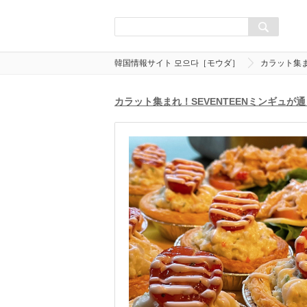
韓国情報サイト 모으다［モウダ］
カラット集ま
カラット集まれ！SEVENTEENミンギュ