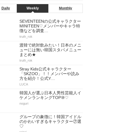
Daily
Weekly
Monthly
SEVENTEENの公式キャラクター
MINITEEN♡メンバーやキャラ特
徴などを調査…
truth_rok
渡韓で絶対飲みたい！日本のメニ
ューには無い韓国スタバメニュー
まとめ★
truth_rok
Stray Kids公式キャラクター
「SKZOO」！！メンバーや読み
方を紹介！公式Y…
LUCA
韓国人が選ぶ日本人男性芸能人イ
ケメンランキングTOP⑩♡
noguri
グループの象徴に！韓国アイドル
のかわいすぎるキャラクター⑦選
♡