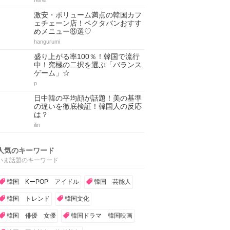
reirei
激安・ボリューム満点の韓国カフ
ェチェーン店！ペクタバンおすす
めメニュー⑥選♡
hangurumi
盛り上がる率100％！韓国で流行
中！究極の二択を選ぶ「バランス
ゲーム」☆
p
日中韓の平均顔が話題！美の基準
の違いを徹底検証！韓国人の反応
は？
ilin
人気のキーワード
いま話題のキーワード
韓国 KーPOP アイドル
韓国 芸能人
韓国 トレンド
韓国文化
韓国 俳優 女優
韓国ドラマ 韓国映画