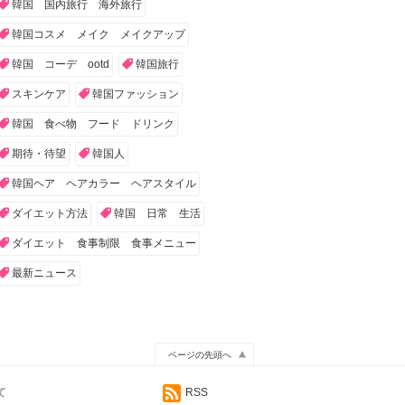
韓国 国内旅行 海外旅行
韓国コスメ メイク メイクアップ
韓国 コーデ ootd
韓国旅行
スキンケア
韓国ファッション
韓国 食べ物 フード ドリンク
期待・待望
韓国人
韓国ヘア ヘアカラー ヘアスタイル
ダイエット方法
韓国 日常 生活
ダイエット 食事制限 食事メニュー
最新ニュース
ページの先頭へ
て
RSS