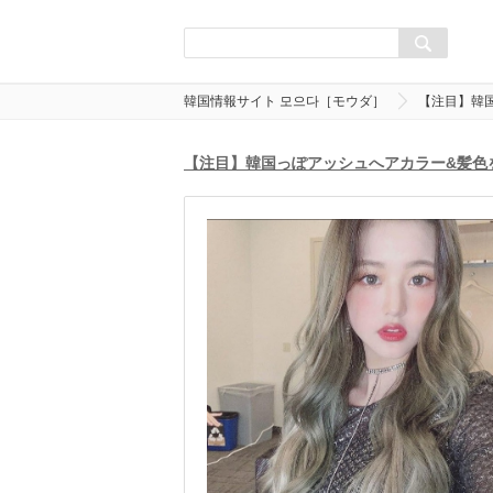
韓国情報サイト 모으다［モウダ］
【注目】韓
【注目】韓国っぽアッシュへアカラー&髪色