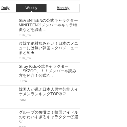
Daily
Weekly
Monthly
SEVENTEENの公式キャラクター
MINITEEN♡メンバーやキャラ特
徴などを調査…
truth_rok
渡韓で絶対飲みたい！日本のメニ
ューには無い韓国スタバメニュー
まとめ★
truth_rok
Stray Kids公式キャラクター
「SKZOO」！！メンバーや読み
方を紹介！公式Y…
LUCA
韓国人が選ぶ日本人男性芸能人イ
ケメンランキングTOP⑩♡
noguri
グループの象徴に！韓国アイドル
のかわいすぎるキャラクター⑦選
♡