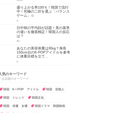
reirei
盛り上がる率100％！韓国で流行
中！究極の二択を選ぶ「バランス
ゲーム」☆
p
日中韓の平均顔が話題！美の基準
の違いを徹底検証！韓国人の反応
は？
ilin
あなたの美容体重は何kg？身長
150cm台のK-POPアイドルを参考
に体重目標を立て…
p
人気のキーワード
いま話題のキーワード
韓国 KーPOP アイドル
韓国 芸能人
韓国 トレンド
韓国文化
韓国 俳優 女優
韓国ドラマ 韓国映画