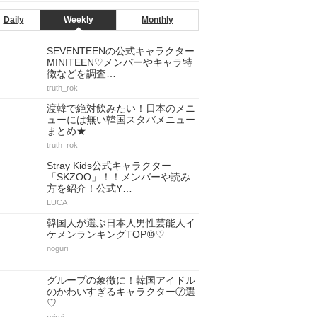
Daily
Weekly
Monthly
SEVENTEENの公式キャラクター
MINITEEN♡メンバーやキャラ特
徴などを調査…
truth_rok
渡韓で絶対飲みたい！日本のメニ
ューには無い韓国スタバメニュー
まとめ★
truth_rok
Stray Kids公式キャラクター
「SKZOO」！！メンバーや読み
方を紹介！公式Y…
LUCA
韓国人が選ぶ日本人男性芸能人イ
ケメンランキングTOP⑩♡
noguri
グループの象徴に！韓国アイドル
のかわいすぎるキャラクター⑦選
♡