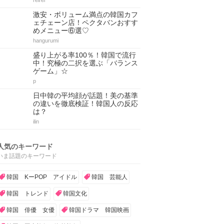
reirei
激安・ボリューム満点の韓国カフ
ェチェーン店！ペクタバンおすす
めメニュー⑥選♡
hangurumi
盛り上がる率100％！韓国で流行
中！究極の二択を選ぶ「バランス
ゲーム」☆
p
日中韓の平均顔が話題！美の基準
の違いを徹底検証！韓国人の反応
は？
ilin
人気のキーワード
いま話題のキーワード
韓国 KーPOP アイドル
韓国 芸能人
韓国 トレンド
韓国文化
韓国 俳優 女優
韓国ドラマ 韓国映画