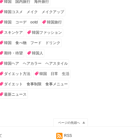
韓国 国内旅行 海外旅行
韓国コスメ メイク メイクアップ
韓国 コーデ ootd
韓国旅行
スキンケア
韓国ファッション
韓国 食べ物 フード ドリンク
期待・待望
韓国人
韓国ヘア ヘアカラー ヘアスタイル
ダイエット方法
韓国 日常 生活
ダイエット 食事制限 食事メニュー
最新ニュース
ページの先頭へ
て
RSS