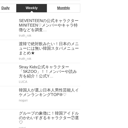
Daily
Weekly
Monthly
SEVENTEENの公式キャラクター
MINITEEN♡メンバーやキャラ特
徴などを調査…
truth_rok
渡韓で絶対飲みたい！日本のメニ
ューには無い韓国スタバメニュー
まとめ★
truth_rok
Stray Kids公式キャラクター
「SKZOO」！！メンバーや読み
方を紹介！公式Y…
LUCA
韓国人が選ぶ日本人男性芸能人イ
ケメンランキングTOP⑩♡
noguri
グループの象徴に！韓国アイドル
のかわいすぎるキャラクター⑦選
♡