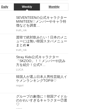
Daily
Weekly
Monthly
SEVENTEENの公式キャラクター
MINITEEN♡メンバーやキャラ特
徴などを調査…
truth_rok
渡韓で絶対飲みたい！日本のメニ
ューには無い韓国スタバメニュー
まとめ★
truth_rok
Stray Kids公式キャラクター
「SKZOO」！！メンバーや読み
方を紹介！公式Y…
LUCA
韓国人が選ぶ日本人男性芸能人イ
ケメンランキングTOP⑩♡
noguri
グループの象徴に！韓国アイドル
のかわいすぎるキャラクター⑦選
♡