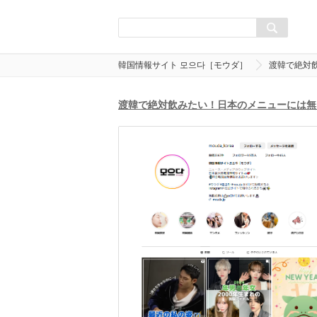
韓国情報サイト 모으다［モウダ］
渡韓で絶対
渡韓で絶対飲みたい！日本のメニューには無