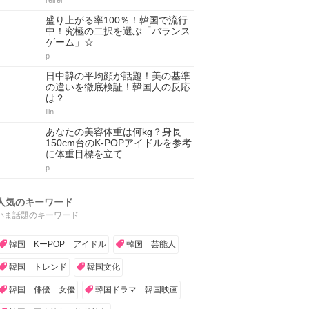
reirei
盛り上がる率100％！韓国で流行
中！究極の二択を選ぶ「バランス
ゲーム」☆
p
日中韓の平均顔が話題！美の基準
の違いを徹底検証！韓国人の反応
は？
ilin
あなたの美容体重は何kg？身長
150cm台のK-POPアイドルを参考
に体重目標を立て…
p
人気のキーワード
いま話題のキーワード
韓国 KーPOP アイドル
韓国 芸能人
韓国 トレンド
韓国文化
韓国 俳優 女優
韓国ドラマ 韓国映画