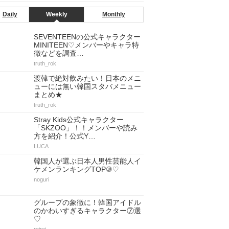
Daily
Weekly
Monthly
SEVENTEENの公式キャラクター
MINITEEN♡メンバーやキャラ特
徴などを調査…
truth_rok
渡韓で絶対飲みたい！日本のメニ
ューには無い韓国スタバメニュー
まとめ★
truth_rok
Stray Kids公式キャラクター
「SKZOO」！！メンバーや読み
方を紹介！公式Y…
LUCA
韓国人が選ぶ日本人男性芸能人イ
ケメンランキングTOP⑩♡
noguri
グループの象徴に！韓国アイドル
のかわいすぎるキャラクター⑦選
♡