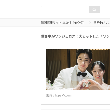
韓国情報サイト 모으다［モウダ］
世界中がソ
世界中がソンジェロス！大ヒットした「ソン
出典：
https://x.com