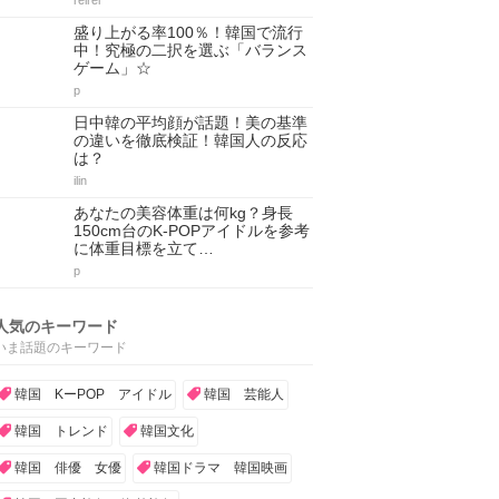
reirei
盛り上がる率100％！韓国で流行
中！究極の二択を選ぶ「バランス
ゲーム」☆
p
日中韓の平均顔が話題！美の基準
の違いを徹底検証！韓国人の反応
は？
ilin
あなたの美容体重は何kg？身長
150cm台のK-POPアイドルを参考
に体重目標を立て…
p
人気のキーワード
いま話題のキーワード
韓国 KーPOP アイドル
韓国 芸能人
韓国 トレンド
韓国文化
韓国 俳優 女優
韓国ドラマ 韓国映画