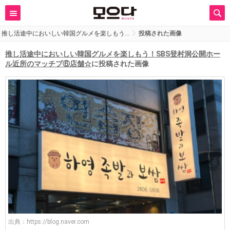
推し活途中においしい韓国グルメを楽しもう…
投稿された画像
推し活途中においしい韓国グルメを楽しもう！SBS登村洞公開ホー
ル近所のマッチプ⑥店舗☆
に投稿された画像
出典：
https://blog.naver.com