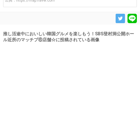
出典：
https://map.naver.com
推し活途中においしい韓国グルメを楽しもう！SBS登村洞公開ホー
ル近所のマッチプ⑥店舗☆に投稿されている画像