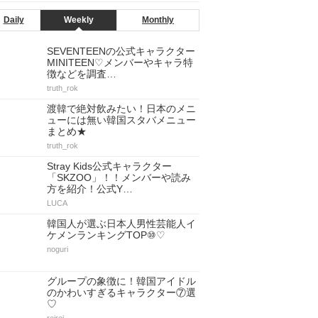
Daily
Weekly
Monthly
SEVENTEENの公式キャラクター
MINITEEN♡メンバーやキャラ特
徴などを調査…
truth_rok
渡韓で絶対飲みたい！日本のメニ
ューには無い韓国スタバメニュー
まとめ★
truth_rok
Stray Kids公式キャラクター
「SKZOO」！！メンバーや読み
方を紹介！公式Y…
LUCA
韓国人が選ぶ日本人男性芸能人イ
ケメンランキングTOP⑩♡
noguri
グループの象徴に！韓国アイドル
のかわいすぎるキャラクター⑦選
♡