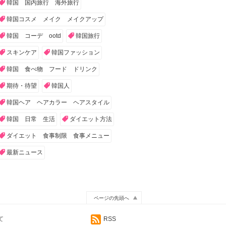
韓国 国内旅行 海外旅行
韓国コスメ メイク メイクアップ
韓国 コーデ ootd
韓国旅行
スキンケア
韓国ファッション
韓国 食べ物 フード ドリンク
期待・待望
韓国人
韓国ヘア ヘアカラー ヘアスタイル
韓国 日常 生活
ダイエット方法
ダイエット 食事制限 食事メニュー
最新ニュース
ページの先頭へ
て
RSS