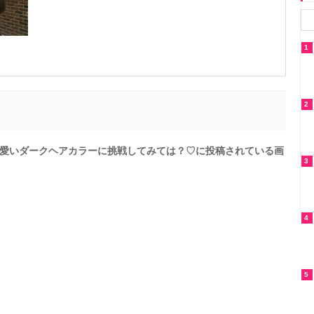
1
2
愛いダークヘアカラーに挑戦してみては？♡に投稿されている画
3
4
5