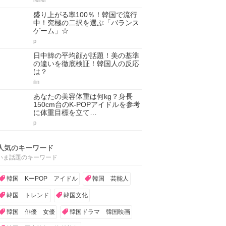
reirei
盛り上がる率100％！韓国で流行
中！究極の二択を選ぶ「バランス
ゲーム」☆
p
日中韓の平均顔が話題！美の基準
の違いを徹底検証！韓国人の反応
は？
ilin
あなたの美容体重は何kg？身長
150cm台のK-POPアイドルを参考
に体重目標を立て…
p
人気のキーワード
いま話題のキーワード
韓国 KーPOP アイドル
韓国 芸能人
韓国 トレンド
韓国文化
韓国 俳優 女優
韓国ドラマ 韓国映画