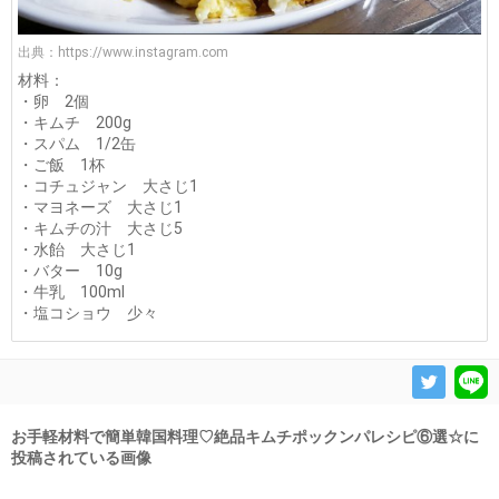
出典：
https://www.instagram.com
材料：
・卵 2個
・キムチ 200g
・スパム 1/2缶
・ご飯 1杯
・コチュジャン 大さじ1
・マヨネーズ 大さじ1
・キムチの汁 大さじ5
・水飴 大さじ1
・バター 10g
・牛乳 100ml
・塩コショウ 少々
お手軽材料で簡単韓国料理♡絶品キムチポックンパレシピ⑥選☆に
投稿されている画像