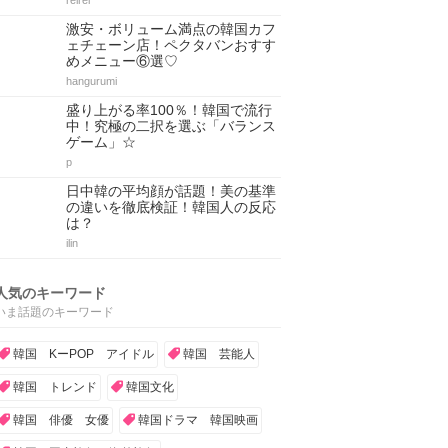
reirei
激安・ボリューム満点の韓国カフ
ェチェーン店！ペクタバンおすす
めメニュー⑥選♡
hangurumi
盛り上がる率100％！韓国で流行
中！究極の二択を選ぶ「バランス
ゲーム」☆
p
日中韓の平均顔が話題！美の基準
の違いを徹底検証！韓国人の反応
は？
ilin
人気のキーワード
いま話題のキーワード
韓国 KーPOP アイドル
韓国 芸能人
韓国 トレンド
韓国文化
韓国 俳優 女優
韓国ドラマ 韓国映画