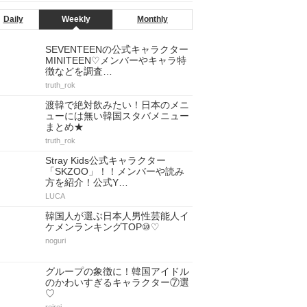
Daily
Weekly
Monthly
SEVENTEENの公式キャラクター
MINITEEN♡メンバーやキャラ特
徴などを調査…
truth_rok
渡韓で絶対飲みたい！日本のメニ
ューには無い韓国スタバメニュー
まとめ★
truth_rok
Stray Kids公式キャラクター
「SKZOO」！！メンバーや読み
方を紹介！公式Y…
LUCA
韓国人が選ぶ日本人男性芸能人イ
ケメンランキングTOP⑩♡
noguri
グループの象徴に！韓国アイドル
のかわいすぎるキャラクター⑦選
♡