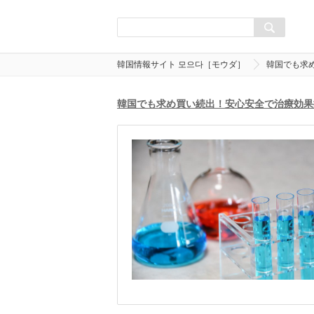
韓国情報サイト 모으다［モウダ］
韓国でも求
韓国でも求め買い続出！安心安全で治療効果