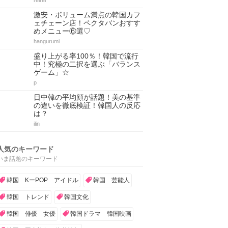
reirei
激安・ボリューム満点の韓国カフ
ェチェーン店！ペクタバンおすす
めメニュー⑥選♡
hangurumi
盛り上がる率100％！韓国で流行
中！究極の二択を選ぶ「バランス
ゲーム」☆
p
日中韓の平均顔が話題！美の基準
の違いを徹底検証！韓国人の反応
は？
ilin
人気のキーワード
いま話題のキーワード
韓国 KーPOP アイドル
韓国 芸能人
韓国 トレンド
韓国文化
韓国 俳優 女優
韓国ドラマ 韓国映画