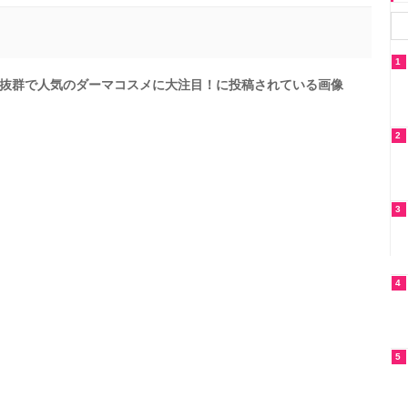
1
抜群で人気のダーマコスメに大注目！に投稿されている画像
2
3
4
5