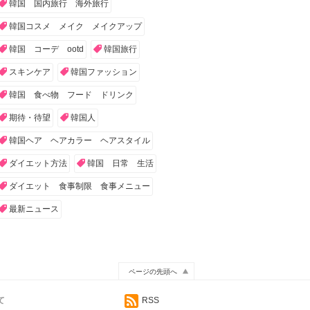
韓国 国内旅行 海外旅行
韓国コスメ メイク メイクアップ
韓国 コーデ ootd
韓国旅行
スキンケア
韓国ファッション
韓国 食べ物 フード ドリンク
期待・待望
韓国人
韓国ヘア ヘアカラー ヘアスタイル
ダイエット方法
韓国 日常 生活
ダイエット 食事制限 食事メニュー
最新ニュース
ページの先頭へ
て
RSS