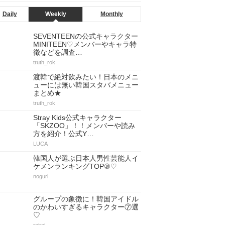
Daily
Weekly
Monthly
SEVENTEENの公式キャラクター
MINITEEN♡メンバーやキャラ特
徴などを調査…
truth_rok
渡韓で絶対飲みたい！日本のメニ
ューには無い韓国スタバメニュー
まとめ★
truth_rok
Stray Kids公式キャラクター
「SKZOO」！！メンバーや読み
方を紹介！公式Y…
LUCA
韓国人が選ぶ日本人男性芸能人イ
ケメンランキングTOP⑩♡
noguri
グループの象徴に！韓国アイドル
のかわいすぎるキャラクター⑦選
♡