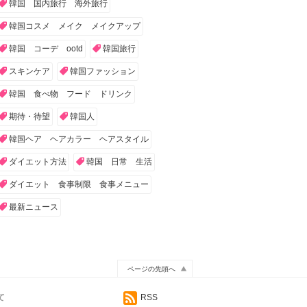
韓国 国内旅行 海外旅行
韓国コスメ メイク メイクアップ
韓国 コーデ ootd
韓国旅行
スキンケア
韓国ファッション
韓国 食べ物 フード ドリンク
期待・待望
韓国人
韓国ヘア ヘアカラー ヘアスタイル
ダイエット方法
韓国 日常 生活
ダイエット 食事制限 食事メニュー
最新ニュース
ページの先頭へ
て
RSS