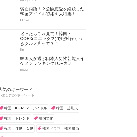
hangurumi
賛否両論！？公開恋愛を経験した
韓国アイドル⑲組を大特集！
LUCA
迷ったらこれ見て！韓国・
COEX(コエックス)で絶対行くべ
きグルメ店って？♡
ilin
韓国人が選ぶ日本人男性芸能人イ
ケメンランキングTOP⑩♡
noguri
人気のキーワード
いま話題のキーワード
韓国 KーPOP アイドル
韓国 芸能人
韓国 トレンド
韓国文化
韓国 俳優 女優
韓国ドラマ 韓国映画