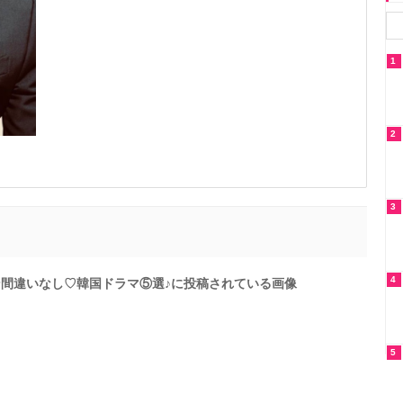
1
2
3
4
ン間違いなし♡韓国ドラマ⑤選♪に投稿されている画像
5