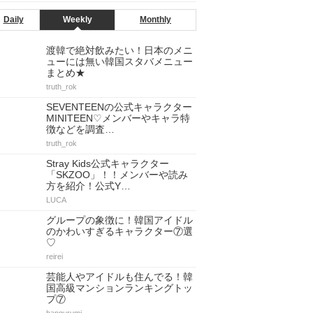
Daily
Weekly
Monthly
渡韓で絶対飲みたい！日本のメニ
ューには無い韓国スタバメニュー
まとめ★
truth_rok
SEVENTEENの公式キャラクター
MINITEEN♡メンバーやキャラ特
徴などを調査…
truth_rok
Stray Kids公式キャラクター
「SKZOO」！！メンバーや読み
方を紹介！公式Y…
LUCA
グループの象徴に！韓国アイドル
のかわいすぎるキャラクター⑦選
♡
reirei
芸能人やアイドルも住んでる！韓
国高級マンションランキングトッ
プ⑦