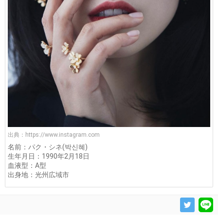
出典：
https://www.instagram.com
名前：パク・シネ(박신혜)
生年月日：1990年2月18日
血液型：A型
出身地：光州広域市