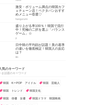
reirei
激安・ボリューム満点の韓国カフ
ェチェーン店！ペクタバンおすす
めメニュー⑥選♡
hangurumi
盛り上がる率100％！韓国で流行
中！究極の二択を選ぶ「バランス
ゲーム」☆
p
日中韓の平均顔が話題！美の基準
の違いを徹底検証！韓国人の反応
は？
ilin
人気のキーワード
いま話題のキーワード
韓国 KーPOP アイドル
韓国 芸能人
韓国 トレンド
韓国文化
韓国 俳優 女優
韓国ドラマ 韓国映画