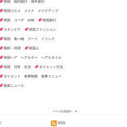
韓国 国内旅行 海外旅行
韓国コスメ メイク メイクアップ
韓国 コーデ ootd
韓国旅行
スキンケア
韓国ファッション
韓国 食べ物 フード ドリンク
期待・待望
韓国人
韓国ヘア ヘアカラー ヘアスタイル
韓国 日常 生活
ダイエット方法
ダイエット 食事制限 食事メニュー
最新ニュース
ページの先頭へ
て
RSS