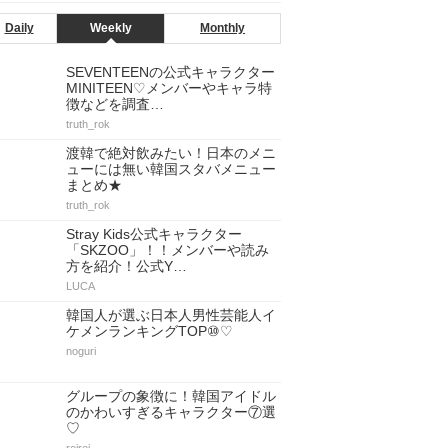
Daily
Weekly
Monthly
SEVENTEENの公式キャラクター
MINITEEN♡メンバーやキャラ特
徴などを調査…
truth_rok
渡韓で絶対飲みたい！日本のメニ
ューには無い韓国スタバメニュー
まとめ★
truth_rok
Stray Kids公式キャラクター
「SKZOO」！！メンバーや読み
方を紹介！公式Y…
LUCA
韓国人が選ぶ日本人男性芸能人イ
ケメンランキングTOP⑩♡
noguri
グループの象徴に！韓国アイドル
のかわいすぎるキャラクター⑦選
♡