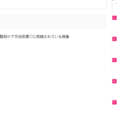
1
類別ケア方法④選♡に投稿されている画像
2
3
4
5