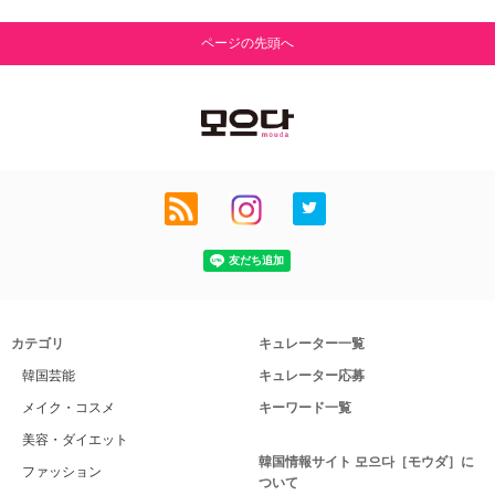
ページの先頭へ
カテゴリ
キュレーター一覧
韓国芸能
キュレーター応募
メイク・コスメ
キーワード一覧
美容・ダイエット
韓国情報サイト 모으다［モウダ］に
ファッション
ついて