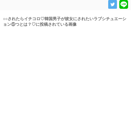
○○されたらイチコロ♡韓国男子が彼女にされたいラブシチュエーシ
ョン⑤つとは？♡に投稿されている画像