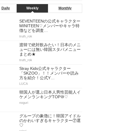
Daily
Weekly
Monthly
SEVENTEENの公式キャラクター
MINITEEN♡メンバーやキャラ特
徴などを調査…
truth_rok
渡韓で絶対飲みたい！日本のメニ
ューには無い韓国スタバメニュー
まとめ★
truth_rok
Stray Kids公式キャラクター
「SKZOO」！！メンバーや読み
方を紹介！公式Y…
LUCA
韓国人が選ぶ日本人男性芸能人イ
ケメンランキングTOP⑩♡
noguri
グループの象徴に！韓国アイドル
のかわいすぎるキャラクター⑦選
♡