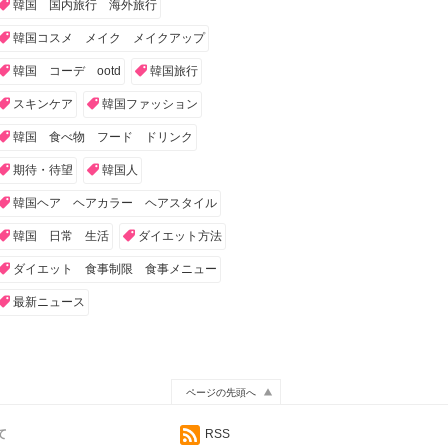
韓国 国内旅行 海外旅行
韓国コスメ メイク メイクアップ
韓国 コーデ ootd
韓国旅行
スキンケア
韓国ファッション
韓国 食べ物 フード ドリンク
期待・待望
韓国人
韓国ヘア ヘアカラー ヘアスタイル
韓国 日常 生活
ダイエット方法
ダイエット 食事制限 食事メニュー
最新ニュース
ページの先頭へ
て
RSS