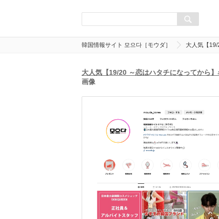
韓国情報サイト 모으다［モウダ］
大人気【19
大人気【19/20 ～恋はハタチになってか
画像