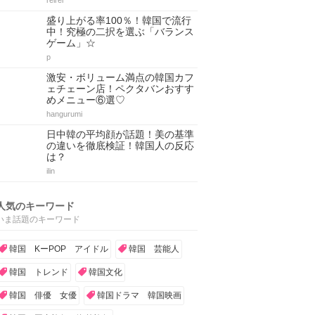
reirei
盛り上がる率100％！韓国で流行
中！究極の二択を選ぶ「バランス
ゲーム」☆
p
激安・ボリューム満点の韓国カフ
ェチェーン店！ペクタバンおすす
めメニュー⑥選♡
hangurumi
日中韓の平均顔が話題！美の基準
の違いを徹底検証！韓国人の反応
は？
ilin
人気のキーワード
いま話題のキーワード
韓国 KーPOP アイドル
韓国 芸能人
韓国 トレンド
韓国文化
韓国 俳優 女優
韓国ドラマ 韓国映画