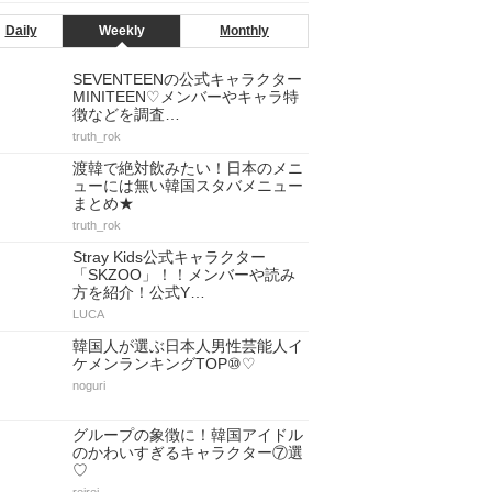
Daily
Weekly
Monthly
SEVENTEENの公式キャラクター
MINITEEN♡メンバーやキャラ特
徴などを調査…
truth_rok
渡韓で絶対飲みたい！日本のメニ
ューには無い韓国スタバメニュー
まとめ★
truth_rok
Stray Kids公式キャラクター
「SKZOO」！！メンバーや読み
方を紹介！公式Y…
LUCA
韓国人が選ぶ日本人男性芸能人イ
ケメンランキングTOP⑩♡
noguri
グループの象徴に！韓国アイドル
のかわいすぎるキャラクター⑦選
♡