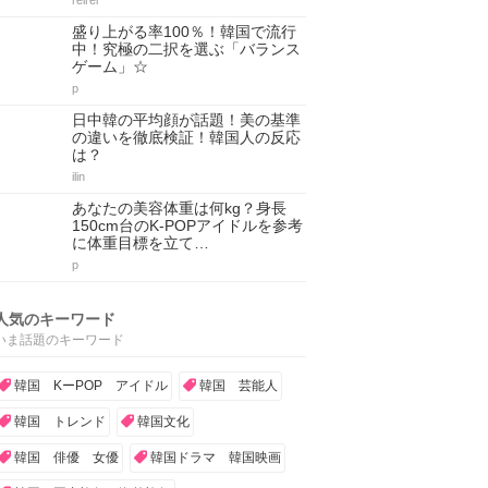
reirei
盛り上がる率100％！韓国で流行
中！究極の二択を選ぶ「バランス
ゲーム」☆
p
日中韓の平均顔が話題！美の基準
の違いを徹底検証！韓国人の反応
は？
ilin
あなたの美容体重は何kg？身長
150cm台のK-POPアイドルを参考
に体重目標を立て…
p
人気のキーワード
いま話題のキーワード
韓国 KーPOP アイドル
韓国 芸能人
韓国 トレンド
韓国文化
韓国 俳優 女優
韓国ドラマ 韓国映画