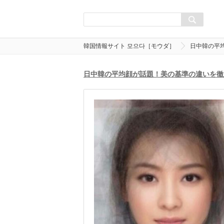
韓国情報サイト 모으다［モウダ］
日中韓の平
日中韓の平均顔が話題！美の基準の違いを徹