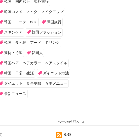
韓国 国内旅行 海外旅行
韓国コスメ メイク メイクアップ
韓国 コーデ ootd
韓国旅行
スキンケア
韓国ファッション
韓国 食べ物 フード ドリンク
期待・待望
韓国人
韓国ヘア ヘアカラー ヘアスタイル
韓国 日常 生活
ダイエット方法
ダイエット 食事制限 食事メニュー
最新ニュース
ページの先頭へ
て
RSS