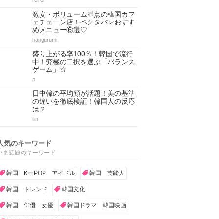
reirei
激安・ボリューム満点の韓国カフ
ェチェーン店！ペクタバンおすす
めメニュー⑥選♡
hangurumi
盛り上がる率100％！韓国で流行
中！究極の二択を選ぶ「バランス
ゲーム」☆
p
日中韓の平均顔が話題！美の基準
の違いを徹底検証！韓国人の反応
は？
ilin
人気のキーワード
いま話題のキーワード
韓国 KーPOP アイドル
韓国 芸能人
韓国 トレンド
韓国文化
韓国 俳優 女優
韓国ドラマ 韓国映画