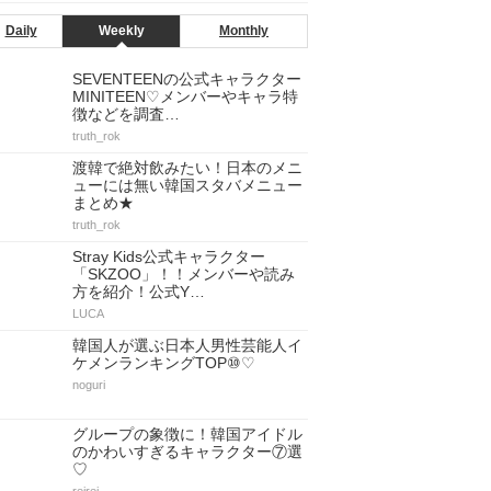
Daily
Weekly
Monthly
SEVENTEENの公式キャラクター
MINITEEN♡メンバーやキャラ特
徴などを調査…
truth_rok
渡韓で絶対飲みたい！日本のメニ
ューには無い韓国スタバメニュー
まとめ★
truth_rok
Stray Kids公式キャラクター
「SKZOO」！！メンバーや読み
方を紹介！公式Y…
LUCA
韓国人が選ぶ日本人男性芸能人イ
ケメンランキングTOP⑩♡
noguri
グループの象徴に！韓国アイドル
のかわいすぎるキャラクター⑦選
♡